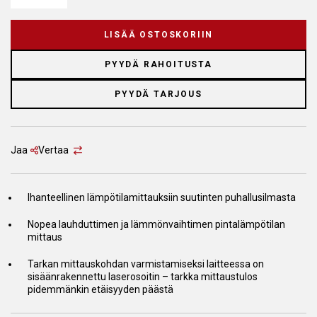
LISÄÄ OSTOSKORIIN
PYYDÄ RAHOITUSTA
PYYDÄ TARJOUS
Jaa
Vertaa
Ihanteellinen lämpötilamittauksiin suutinten puhallusilmasta
Nopea lauhduttimen ja lämmönvaihtimen pintalämpötilan
mittaus
Tarkan mittauskohdan varmistamiseksi laitteessa on
sisäänrakennettu laserosoitin – tarkka mittaustulos
pidemmänkin etäisyyden päästä