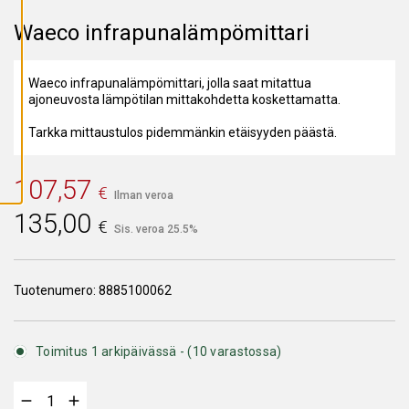
A
I
Waeco infrapunalämpömittari
K
K
I
E
Waeco infrapunalämpömittari, jolla saat mitattua
V
Ä
ajoneuvosta lämpötilan mittakohdetta koskettamatta.
S
T
Tarkka mittaustulos pidemmänkin etäisyyden päästä.
E
E
T
107,57
€
Ilman veroa
135,00
€
Sis. veroa 25.5%
Tuotenumero:
8885100062
Toimitus 1 arkipäivässä - (10 varastossa)