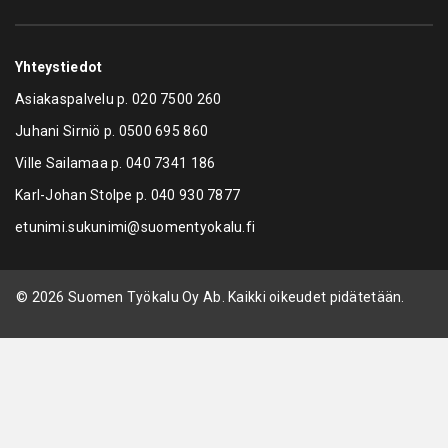
Yhteystiedot
Asiakaspalvelu p.
020 7500 260
Juhani Sirniö p.
0500 695 860
Ville Sailamaa p.
040 7341 186
Karl-Johan Stolpe p.
040 930 7877
etunimi.sukunimi@suomentyokalu.fi
© 2026 Suomen Työkalu Oy Ab. Kaikki oikeudet pidätetään.