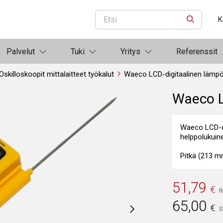
K
ETSI
Palvelut
Tuki
Yritys
Referenssit
Oskilloskoopit mittalaitteet työkalut
Waeco LCD-digitaalinen lämpö
Waeco L
Waeco LCD-dig
helppolukuine
Pitkä (213 m
51,79
€
I
65,00
€
S