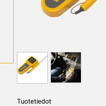
K
A
I
K
K
I
E
V
Ä
S
T
E
E
T
Tuotetiedot