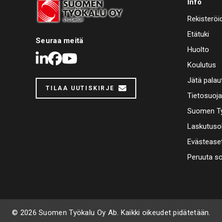
Info
Rekisteröi
Etätuki
Seuraa meitä
Huolto
LinkedIn
Facebook
Youtube
Koulutus
Jätä palau
TILAA UUTISKIRJE
Tietosuoj
Suomen Ty
Laskutuso
Evästease
Peruuta s
© 2026 Suomen Työkalu Oy Ab. Kaikki oikeudet pidätetään.