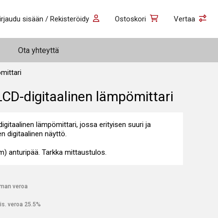
irjaudu sisään / Rekisteröidy
Ostoskori
Vertaa
Ota yhteyttä
mittari
CD-digitaalinen lämpömittari
itaalinen lämpömittari, jossa erityisen suuri ja
n digitaalinen näyttö.
m) anturipää. Tarkka mittaustulos.
lman veroa
is. veroa 25.5%