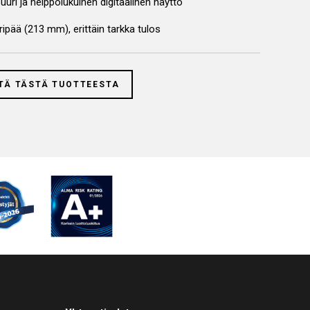
suuri ja helppolukuinen digitaalinen näyttö
ripää (213 mm), erittäin tarkka tulos
TÄ TÄSTÄ TUOTTEESTA