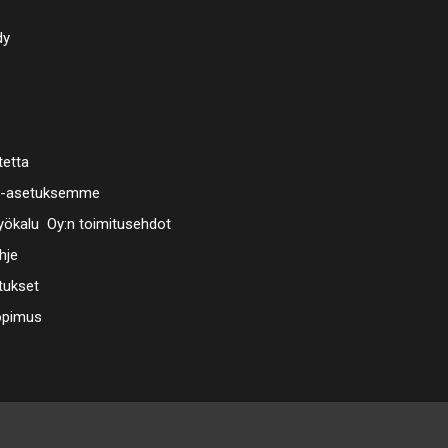
dy
tetta
a-asetuksemme
ökalu Oy:n toimitusehdot
hje
tukset
opimus