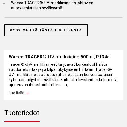
Waeco TRACER®-UV-merkkiaine on johtavien
autovalmistajien hyväksymä !
KYSY MEILTÄ TÄSTÄ TUOTTEESTA
Waeco TRACER®-UV-merkkiaine 500ml, R134a
Tracer®-UV-merkkiaineet tarjoavat korkealuokkaista
vuodonetsintäkykyä kilpailukykyiseen hintaan. Tracer®-
UV-merkkiaineet perustuvat ainoastaan korkealaatuisiin
kylmäaineöljyihin, eivätkä ne aiheuta tiivisteiden kulumista
ajoneuvon ilmastointilaitteessa,
jäähdytysvesijärjestelmässä, polttoainesäiliössä tai
Lue lisää
ajoneuvoon liitetyssä ilmastoinnin huoltolaitteessa. Ne
eivät sisällä minkäänlaisia liuottimia, eivätkä ne heikennä
kylmäaineöljyn voitelevuutta. Saatavana erilaisille
kylmäaineöljyille (PAG, mineraaliöljy, esteri) sekä useassa
Tuotetiedot
eri koossa ja erilaisissa astioissa (tikkuina, patruunoina,
tölkeissä ja pulloissa). Tracer®-UV-merkkiaineet on
hyväksytty käytettäviksi myös yhdessä uusien