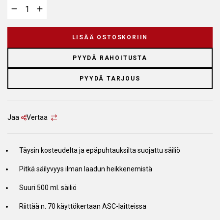
LISÄÄ OSTOSKORIIN
PYYDÄ RAHOITUSTA
PYYDÄ TARJOUS
Jaa
Vertaa
Täysin kosteudelta ja epäpuhtauksilta suojattu säiliö
Pitkä säilyvyys ilman laadun heikkenemistä
Suuri 500 ml. säiliö
Riittää n. 70 käyttökertaan ASC-laitteissa