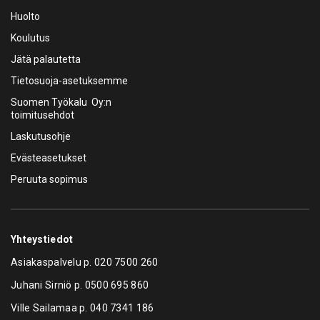
Huolto
Koulutus
Jätä palautetta
Tietosuoja-asetuksemme
Suomen Työkalu Oy:n
toimitusehdot
Laskutusohje
Evästeasetukset
Peruuta sopimus
Yhteystiedot
Asiakaspalvelu p.
020 7500 260
Juhani Sirniö p.
0500 695 860
Ville Sailamaa p.
040 7341 186