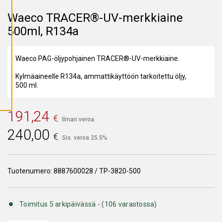
A
I
Waeco TRACER®-UV-merkkiaine
K
K
500ml, R134a
I
E
V
Ä
Waeco PAG-öljypohjainen TRACER®-UV-merkkiaine.
S
T
E
Kylmäaineelle R134a, ammattikäyttöön tarkoitettu öljy,
E
500 ml.
T
191,24
€
Ilman veroa
240,00
€
Sis. veroa 25.5%
Tuotenumero:
8887600028 / TP-3820-500
Toimitus 5 arkipäivässä - (106 varastossa)