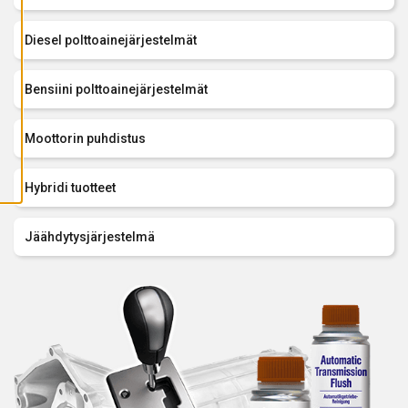
A
I
K
Diesel polttoainejärjestelmät
K
I
E
V
Bensiini polttoainejärjestelmät
Ä
S
T
E
Moottorin puhdistus
E
T
Hybridi tuotteet
Jäähdytysjärjestelmä