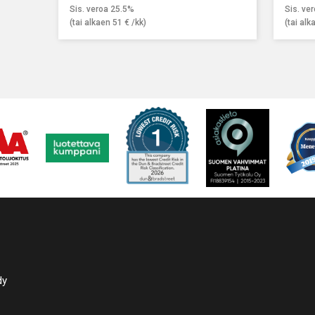
avat työkalujen kuljettamisen sinne, missä työtä
huoltotöitä ja vähentää työkalujen etsimiseen
Sis. veroa 25.5%
Sis. ve
Tämä vähentää turhaa liikkumista ja tehostaa
kaa.
(tai alkaen
51
€
/kk)
(tai al
a erityisesti suurissa korjaamo- ja
loissa.
dy