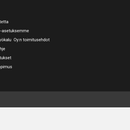
tetta
a-asetuksemme
ökalu Oy:n toimitusehdot
hje
tukset
opimus