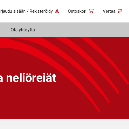
irjaudu sisään / Rekisteröidy
Ostoskori
Vertaa
Ota yhteyttä
 neliöreiät