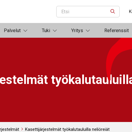
K
ETSI
Palvelut
Tuki
Yritys
Referenssit
jestelmät työkalutauluilla
ärjestelmät
Kasettijärjestelmät työkalutauluilla neliöreiät