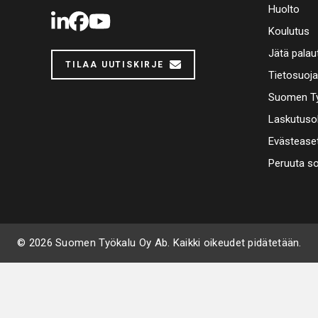
Huolto
LinkedIn
Facebook
Youtube
Koulutus
Jätä palau
TILAA UUTISKIRJE
Tietosuoj
Suomen Ty
Laskutuso
Evästease
Peruuta s
© 2026 Suomen Työkalu Oy Ab. Kaikki oikeudet pidätetään.