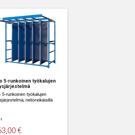
o 5-runkoinen työkalujen
tysjärjestelmä
 5-runkoinen työkalujen
sjärjestelmä, neliöreikäisillä
-1
63,00
€