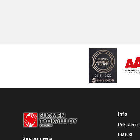
mahdollist
nopeuttaa 
tehdään. 
kuluvaa ai
työnkulkuj
tuotantoti
Info
Rekisteröi
Etätuki
Seuraa meitä