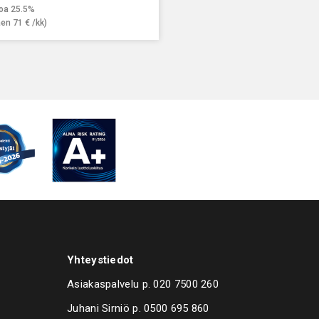
roa 25.5%
kaen
71
€
/kk)
Yhteystiedot
Asiakaspalvelu p.
020 7500 260
Juhani Sirniö p.
0500 695 860