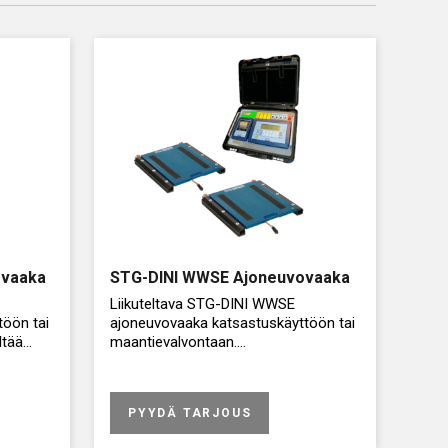
ovaaka
STG-DINI WWSE Ajoneuvovaaka
Liikuteltava STG-DINI WWSE
öön tai
ajoneuvovaaka katsastuskäyttöön tai
ltää
maantievalvontaan.
Sisältää kevyet alumiini-rakenteiset
punnitustasot, joiden liikuttelu sujuu
PYYDÄ TARJOUS
vaivatta.
den