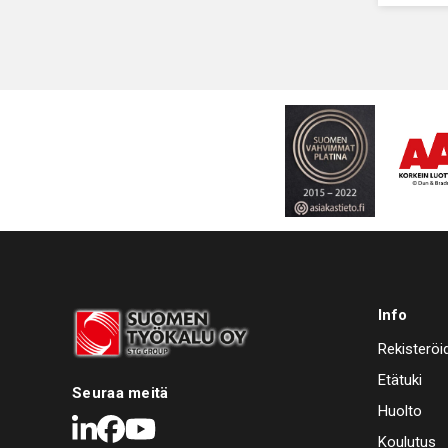
Info
Rekisteröi
Etätuki
Seuraa meitä
Huolto
LinkedIn
Facebook
Youtube
Koulutus