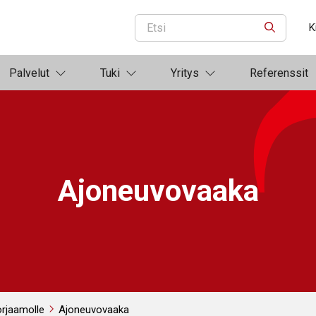
K
ETSI
Palvelut
Tuki
Yritys
Referenssit
Ajoneuvovaaka
orjaamolle
Ajoneuvovaaka