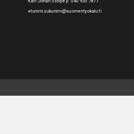
Karl-Johan Stolpe p.
040 930 7877
etunimi.sukunimi@suomentyokalu.fi