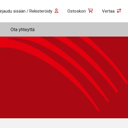
irjaudu sisään / Rekisteröidy
Ostoskori
Vertaa
Ota yhteyttä