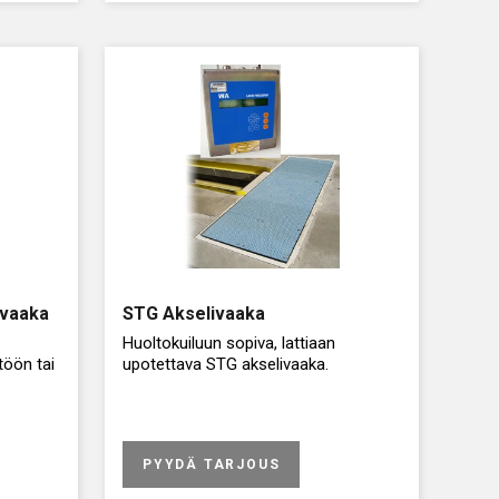
vaaka
STG Akselivaaka
Huoltokuiluun sopiva, lattiaan
öön tai
upotettava STG akselivaaka.
den
PYYDÄ TARJOUS