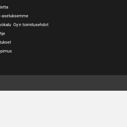
tetta
a-asetuksemme
ökalu Oy:n toimitusehdot
hje
tukset
opimus