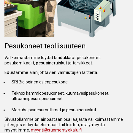
Pesukoneet teollisuuteen
Valikoimastamme löydät laadukkaat pesukoneet,
pesukemikaalit, pesuaineruiskut ja tarvikkeet.
Edustamme alan johtavien valmistajien laitteita.
SRI Biologinen osienpesukone
Teknox kammiopesukoneet, kuumavesipesukoneet,
ultraäänipesuri, pesuaineet
Meclube painesumuttimet ja pesuaineruiskut
Sivustollamme on ainoastaan osa laajasta valikoimastamme
joten, jos et löydä etsimääsi laitteistoa, ota yhteyttä
myyntiimme.
myynti@suomentyokalu.fi