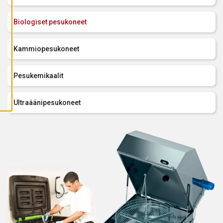
A
I
K
Biologiset pesukoneet
K
I
E
V
Kammiopesukoneet
Ä
S
T
E
Pesukemikaalit
E
T
Ultraäänipesukoneet