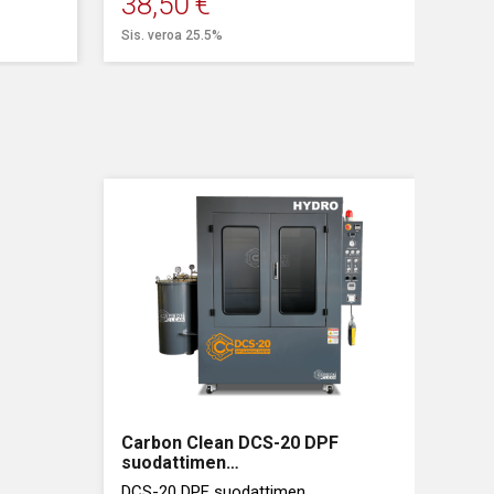
38,50
€
Sis. veroa 25.5%
Carbon Clean DCS-20 DPF
suodattimen
puhdistusjärjestelmä
DCS-20 DPF suodattimen