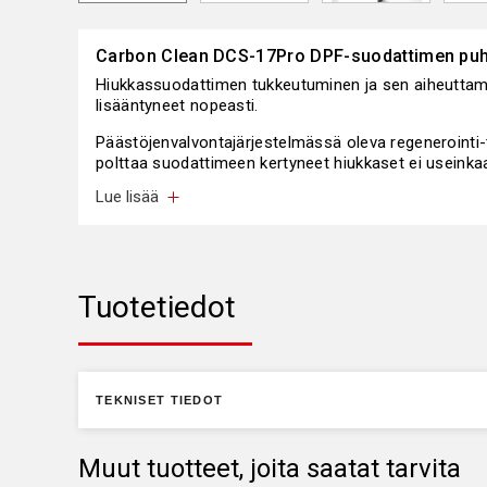
Carbon Clean DCS-17Pro DPF-suodattimen puh
Hiukkassuodattimen tukkeutuminen ja sen aiheuttam
lisääntyneet nopeasti.
Päästöjenvalvontajärjestelmässä oleva regenerointi-
polttaa suodattimeen kertyneet hiukkaset ei useinka
lyhyistä ajomatkoista, liian matalasta pyörintänopeude
Lue lisää
Vaikka regenerointi toimisikin ajon aikana tai se pako
se ei kuitenkaan puhdista suodatinta täysin. Regener
nokipartikkeleista pois mutta suodattimeen kertyy si
suodattimesta ja suodatin ajan myötä menettää virta
Tuotetiedot
Carbon Clean DCS-17Pro järjestelmällä tukkeutuvat s
nopeasti ja tehokkaasti vain murto-osalla suodattim
TEKNISET TIEDOT
Muut tuotteet, joita saatat tarvita