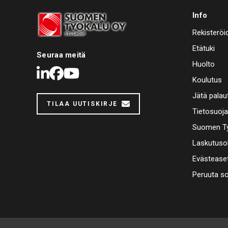
Info
Rekisteröi
Etätuki
Seuraa meitä
Huolto
LinkedIn
Facebook
Youtube
Koulutus
Jätä palau
TILAA UUTISKIRJE
Tietosuoj
Suomen Ty
Laskutuso
Evästease
Peruuta s