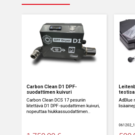
Carbon Clean D1 DPF-
Leiten
suodattimen kuivuri
testisa
Carbon Clean DCS 17 pesuriin
AdBlue n
liitettävä D1 DPF-suodattimen kuivuri,
lisäaine
nopeuttaa hiukkassuodattimen
pesuprosessia ja lyhentää
läpimenoaikaa.
061202_1