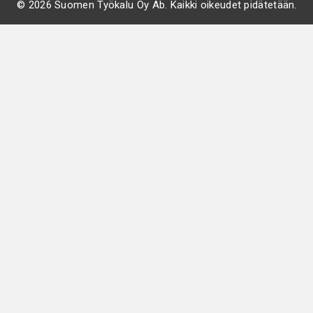
© 2026 Suomen Työkalu Oy Ab. Kaikki oikeudet pidätetään.