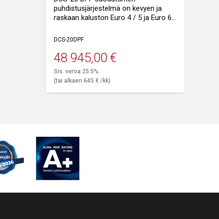
puhdistusjärjestelmä on kevyen ja
raskaan kaluston Euro 4 / 5 ja Euro 6
ajoneuvojen DPF-hiukkassuodattimien
pesulaite.
DCS-20DPF
Irralliset ja tukkeutuneet suodattimet
48 945,00
€
voidaan puhdistaa tehokkaasti ja
Sis. veroa 25.5%
nopeasti.
(tai alkaen
645
€
/kk)