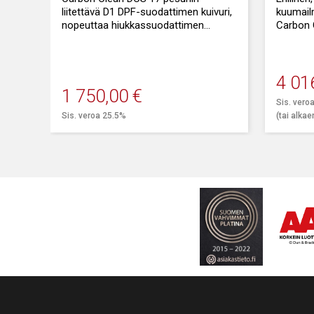
liitettävä D1 DPF-suodattimen kuivuri,
kuumail
nopeuttaa hiukkassuodattimen
Carbon 
pesuprosessia ja lyhentää
kuivuri.
läpimenoaikaa.
Euro 6 p
kaluston
4 01
1 750,00
€
Sis. vero
Sis. veroa 25.5%
(tai alka