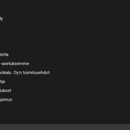
dy
tetta
a-asetuksemme
ökalu Oy:n toimitusehdot
hje
tukset
opimus