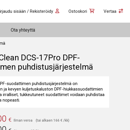
irjaudu sisään / Rekisteröidy
Ostoskori
Vertaa
Ota yhteyttä
lmä
Clean DCS-17Pro DPF-
imen puhdistusjärjestelmä
PF-suodattimen puhdistusjärjestelmä on
en ja kevyen kuljetuskaluston DPF-hiukkassuodattimien
lla irralliset, tukkeutuneet suodattimet voidaan puhdistaa
a nopeasti.
00
€
Ilman veroa
(tai alkaen
166
€
/kk)
00