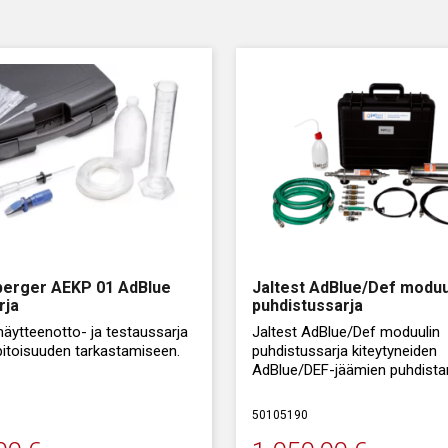
berger AEKP 01 AdBlue
Jaltest AdBlue/Def moduu
rja
puhdistussarja
äytteenotto- ja testaussarja
Jaltest AdBlue/Def moduulin
pitoisuuden tarkastamiseen.
puhdistussarja kiteytyneiden
AdBlue/DEF-jäämien puhdist
annostelumoduulissa, suutinl
ja suuttimessa.
50105190