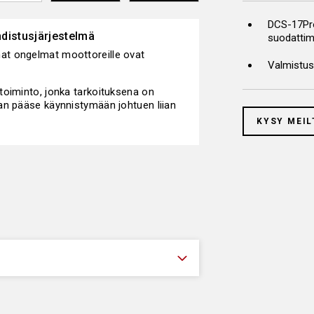
DCS-17Pro
distusjärjestelmä
suodattim
at ongelmat moottoreille ovat
Valmistus
toiminto, jonka tarkoituksena on
an pääse käynnistymään johtuen liian
sta sekä liian alhaisista lämpötiloista.
KYSY MEIL
tettaisiin päälle diagnostiikan kautta,
ointi ainoastaan polttaa osan
lti tuhkaa, joka ei pääse poistumaan
uskapasiteettiaan ja tukkeutuu.
uodattimet voidaan puhdistaa irrallaan
en vaihdon kustannuksista.