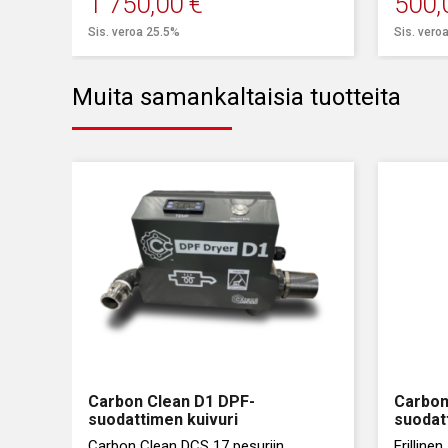
1 750,00
€
500,
Sis. veroa 25.5%
Sis. vero
Muita samankaltaisia tuotteita
Carbon Clean D1 DPF-
Carbon
suodattimen kuivuri
suodat
Carbon Clean DCS 17 pesuriin
Erillinen