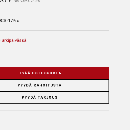
€
Sis. veroa 25.5%
DCS-17Pro
 arkipäivässä
LISÄÄ OSTOSKORIIN
PYYDÄ RAHOITUSTA
PYYDÄ TARJOUS