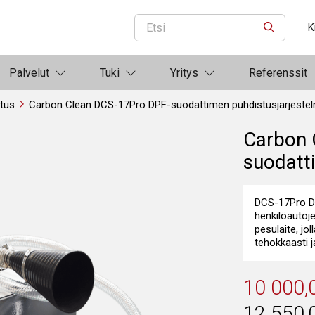
K
ETSI
Palvelut
Tuki
Yritys
Referenssit
tus
Carbon Clean DCS-17Pro DPF-suodattimen puhdistusjärjeste
Carbon 
suodatt
DCS-17Pro D
henkilöautoj
pesulaite, jo
tehokkaasti j
10 000,
12 550,