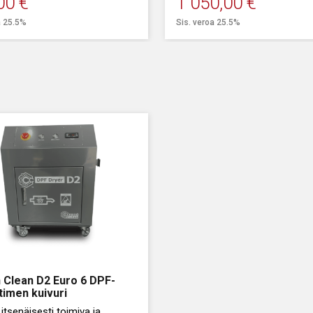
00
€
1 050,00
€
a 25.5%
Sis. veroa 25.5%
 Clean D2 Euro 6 DPF-
timen kuivuri
, itsenäisesti toimiva ja