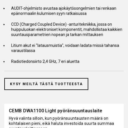
AUDIT-ohjelmisto avustaa ajokäytösongelmien tai renkaan
epänormaalin kulumisen syyn ratkaisussa
CCD (Charged Coupled Device) -anturitekniikka, jossa on
huippuluokan elektroniset komponentit, mahdollistaa kaikkien
suuntausparametrien nopean ja tarkan mittauksen
Litium akut ei "latausmuistia", voidaan ladata missä tahansa
varaustilassa
Radiotiedonsiirto 2,4 GHz, 7 eri aluetta
KYSY MEILTÄ TÄSTÄ TUOTTEESTA
CEMB DWA1100 Light pyöränsuuntauslaite
Hyvä valinta silloin, kun pyöränsuuntausten määrä on
kohtalaisen pieni, eikä haluta investoida suurta summaa