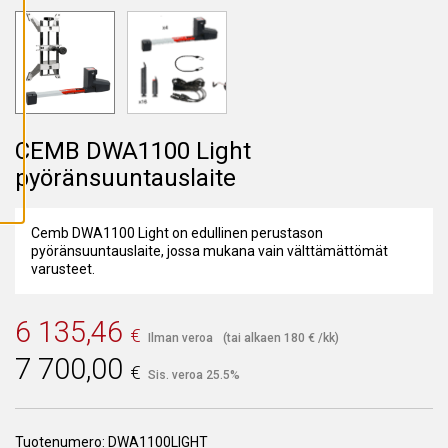
A
I
K
K
I
E
V
Ä
S
T
CEMB DWA1100 Light
E
E
pyöränsuuntauslaite
T
Cemb DWA1100 Light on edullinen perustason
pyöränsuuntauslaite, jossa mukana vain välttämättömät
varusteet.
6 135,46
€
Ilman veroa
(tai alkaen
180
€
/kk)
7 700,00
€
Sis. veroa 25.5%
Tuotenumero:
DWA1100LIGHT