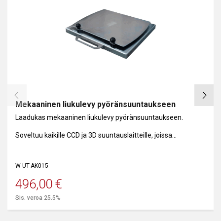
Mekaaninen liukulevy pyöränsuuntaukseen
Laadukas mekaaninen liukulevy pyöränsuuntaukseen.
Soveltuu kaikille CCD ja 3D suuntauslaitteille, joissa
vanneheiton kompensointi autoa liikuttamalla.
W-UT-AK015
496,00
€
Sis. veroa 25.5%