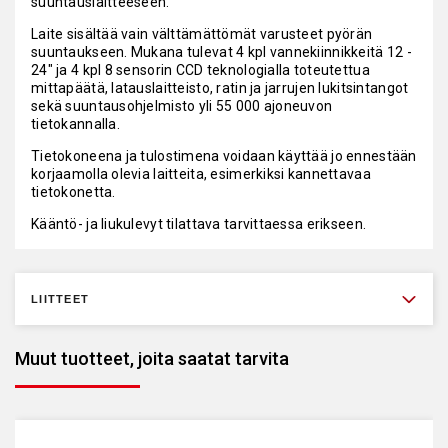
suuntauslaitteeseen.
Laite sisältää vain välttämättömät varusteet pyörän
suuntaukseen. Mukana tulevat 4 kpl vannekiinnikkeitä 12 -
24" ja 4 kpl 8 sensorin CCD teknologialla toteutettua
mittapäätä, latauslaitteisto, ratin ja jarrujen lukitsintangot
sekä suuntausohjelmisto yli 55 000 ajoneuvon
tietokannalla.
Tietokoneena ja tulostimena voidaan käyttää jo ennestään
korjaamolla olevia laitteita, esimerkiksi kannettavaa
tietokonetta.
Kääntö- ja liukulevyt tilattava tarvittaessa erikseen.
LIITTEET
Muut tuotteet, joita saatat tarvita