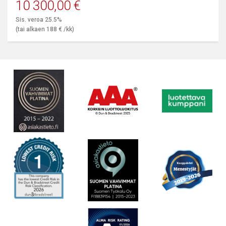
10 300,00
€
Sis. veroa 25.5%
(tai alkaen
188
€
/kk)