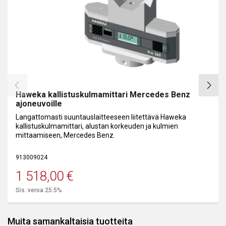
Lisävarusteena saatavana:
• Webkamera, helpottaa nostimelle ajamista
• 3" jatkopalat vannekiinnikkeisiin (27")
• 3-pisteen pikavannekiinnikkeet
• Älypuhelinsovellus
• WiFi reititin (tarvitaan puhelinsovellukselle)
Haweka kallistuskulmamittari Mercedes Benz
ajoneuvoille
Langattomasti suuntauslaitteeseen liitettävä Haweka
kallistuskulmamittari, alustan korkeuden ja kulmien
mittaamiseen, Mercedes Benz.
913009024
1 518,00
€
Sis. veroa 25.5%
Muita samankaltaisia tuotteita