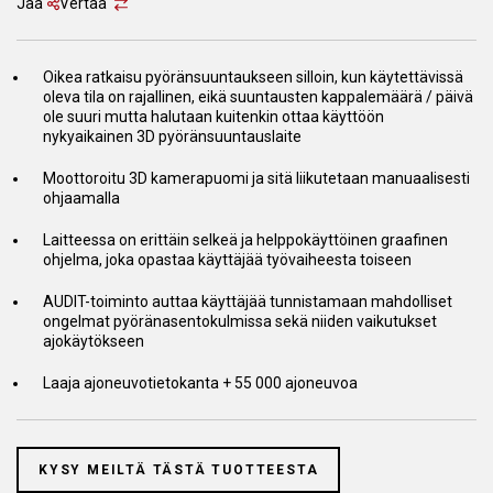
Jaa
Vertaa
Oikea ratkaisu pyöränsuuntaukseen silloin, kun käytettävissä
oleva tila on rajallinen, eikä suuntausten kappalemäärä / päivä
ole suuri mutta halutaan kuitenkin ottaa käyttöön
nykyaikainen 3D pyöränsuuntauslaite
Moottoroitu 3D kamerapuomi ja sitä liikutetaan manuaalisesti
ohjaamalla
Laitteessa on erittäin selkeä ja helppokäyttöinen graafinen
ohjelma, joka opastaa käyttäjää työvaiheesta toiseen
AUDIT-toiminto auttaa käyttäjää tunnistamaan mahdolliset
ongelmat pyöränasentokulmissa sekä niiden vaikutukset
ajokäytökseen
Laaja ajoneuvotietokanta + 55 000 ajoneuvoa
KYSY MEILTÄ TÄSTÄ TUOTTEESTA