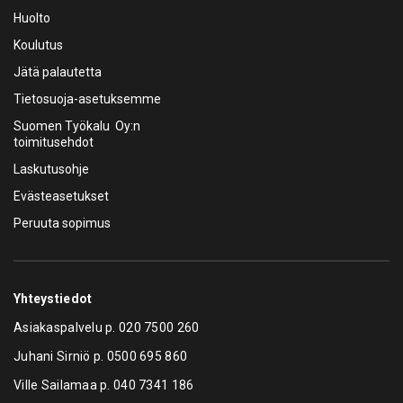
Huolto
Koulutus
Jätä palautetta
Tietosuoja-asetuksemme
Suomen Työkalu Oy:n
toimitusehdot
Laskutusohje
Evästeasetukset
Peruuta sopimus
Yhteystiedot
Asiakaspalvelu p.
020 7500 260
Juhani Sirniö p.
0500 695 860
Ville Sailamaa p.
040 7341 186