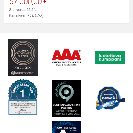
57 000,00
€
Sis. veroa 25.5%
(tai alkaen
752
€
/kk)