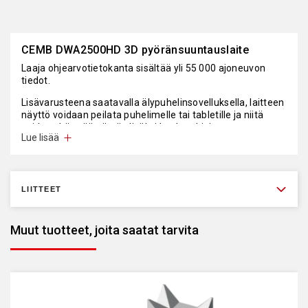
CEMB DWA2500HD 3D pyöränsuuntauslaite
Laaja ohjearvotietokanta sisältää yli 55 000 ajoneuvon
tiedot.
Lisävarusteena saatavalla älypuhelinsovelluksella, laitteen
näyttö voidaan peilata puhelimelle tai tabletille ja niitä
voidaan käyttää näytön lisäksi kauko-ohjaimena
Lue lisää
Vakiotoimitus sisältää:
• Laiteteline kamerapuomi, 3D kamerat
• Teollisuus PC, Windows 10
LIITTEET
• Suuntausohjelmisto ja tietokanta
• USB WiFi adapteri
• 27" TFT näyttö
Muut tuotteet, joita saatat tarvita
• Väritulostin
• USB näppäimistö
• 4 kpl 4-pisteen vannekiinnike 12-24"
• 4 kpl kohdetaulut
• Jarrujen ja ohjauksen lukitsintangot
• Mekaaniset kääntölevyt