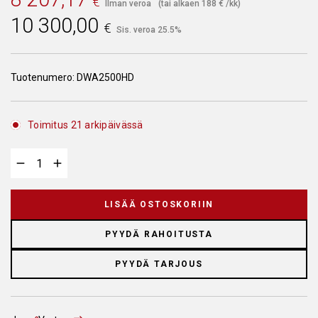
€
Ilman veroa
(tai alkaen
188
€
/kk)
10 300,00
€
Sis. veroa 25.5%
Tuotenumero:
DWA2500HD
Toimitus 21 arkipäivässä
LISÄÄ OSTOSKORIIN
PYYDÄ RAHOITUSTA
PYYDÄ TARJOUS