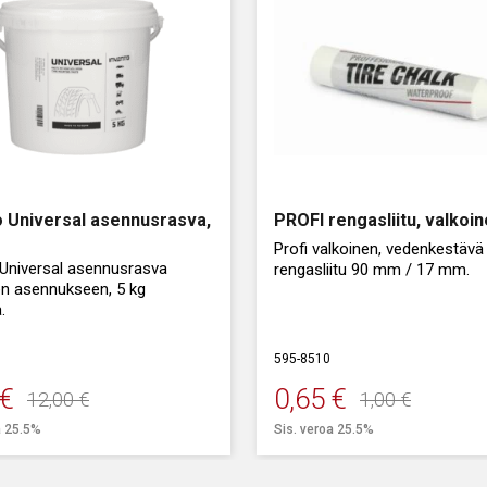
o Universal asennusrasva,
PROFI rengasliitu, valkoi
Profi valkoinen, vedenkestävä
 Universal asennusrasva
rengasliitu 90 mm / 17 mm.
en asennukseen, 5 kg
.
595-8510
€
0,65
€
12,00
€
1,00
€
peräinen
inen
Alkuperäinen
Nykyinen
a 25.5%
Sis. veroa 25.5%
a
a
hinta
hinta