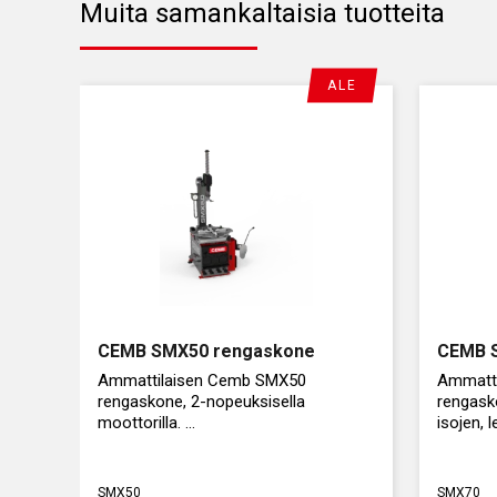
oli:
on:
oli:
on:
Muita samankaltaisia tuotteita
7,00 €.
4,25 €.
12,00
7,40 
ALE
CEMB SMX50 rengaskone
CEMB 
Ammattilaisen Cemb SMX50
Ammatt
rengaskone, 2-nopeuksisella
rengasko
moottorilla.
isojen, 
renkaide
Kiinnitys 10 - 25" vanteille, suurin
ominaisu
renkaan leveys 14".
SMX50
SMX70