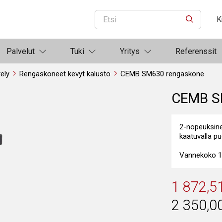
K
ETSI
Palvelut
Tuki
Yritys
Referenssit
ely
Rengaskoneet kevyt kalusto
CEMB SM630 rengaskone
CEMB S
2-nopeuksin
kaatuvalla pu
Vannekoko 10
1 872,5
2 350,0