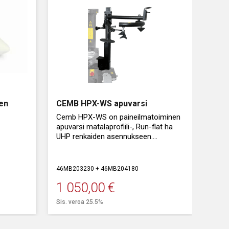
nen
CEMB HPX-WS apuvarsi
Cemb HPX-WS on paineilmatoiminen
apuvarsi matalaprofiili-, Run-flat ha
UHP renkaiden asennukseen.
Apuvarsi sopii: Cemb SMX70LL,
SMX70, SMX50 ja SMX35
46MB203230 + 46MB204180
rengaskoneisiin.
1 050,00
€
Sis. veroa 25.5%