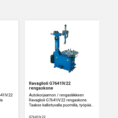
Ravaglioli G7641IV.22
rengaskone
41IV.22
Autokorjaamon / rengasliikkeen
la
Ravaglioli G7641IV.22 rengaskone.
Taakse kallistuvalla puomilla, työpään
paineilmalukituksella, ilmaiskulla ja 2-
nopeuksisella moottorilla.
G7641IV.22