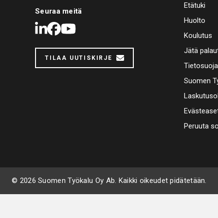
Etätuki
Seuraa meitä
Huolto
LinkedIn
Facebook
Youtube
Koulutus
Jätä palau
TILAA UUTISKIRJE
Tietosuoj
Suomen Ty
Laskutuso
Evästease
Peruuta s
© 2026 Suomen Työkalu Oy Ab. Kaikki oikeudet pidätetään.