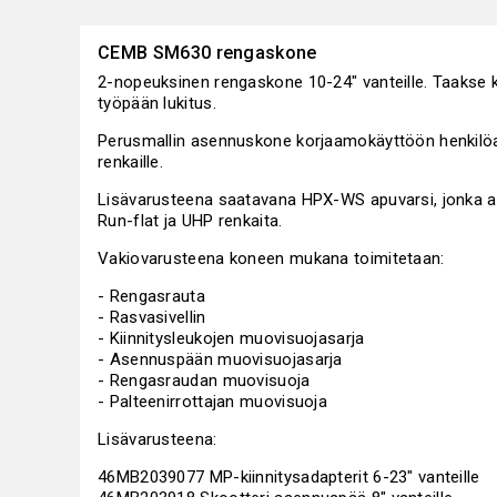
CEMB SM630 rengaskone
2-nopeuksinen rengaskone 10-24" vanteille. Taakse k
työpään lukitus.
Perusmallin asennuskone korjaamokäyttöön henkilöa
renkaille.
Lisävarusteena saatavana HPX-WS apuvarsi, jonka av
Run-flat ja UHP renkaita.
Vakiovarusteena koneen mukana toimitetaan:
- Rengasrauta
- Rasvasivellin
- Kiinnitysleukojen muovisuojasarja
- Asennuspään muovisuojasarja
- Rengasraudan muovisuoja
- Palteenirrottajan muovisuoja
Lisävarusteena:
46MB2039077 MP-kiinnitysadapterit 6-23" vanteille