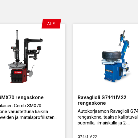
oli:
on:
 €.
€.
1,00 €.
0,65 €.
ALE
SMX70 rengaskone
Ravaglioli G7441IV.22
rengaskone
ilaisen Cemb SMX70
Autokorjaamon Ravaglioli G74
ne varustettuna kaikilla
rengaskone, taakse kallistuval
leveiden ja matalaprofiilisten
puomilla, ilmaiskulla ja 2-
n asennuksessa tarvittavilla
nopeuksisella moottorilla.
uksilla.
G7441IV.22