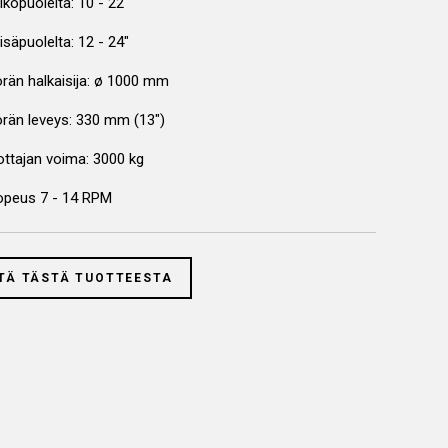
ulkopuolelta: 10 - 22"
sisäpuolelta: 12 - 24"
örän halkaisija: ø 1000 mm
örän leveys: 330 mm (13")
ottajan voima: 3000 kg
opeus 7 - 14 RPM
TÄ TÄSTÄ TUOTTEESTA