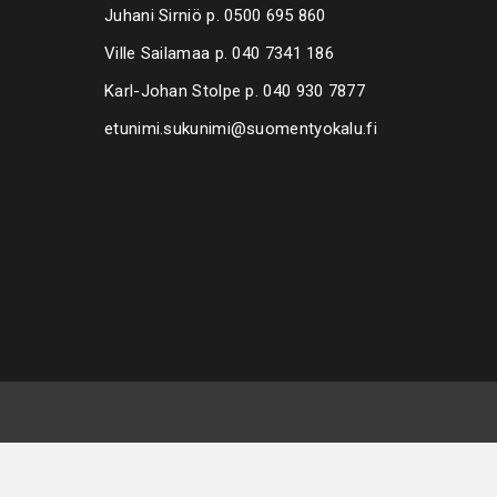
Juhani Sirniö p.
0500 695 860
Ville Sailamaa p.
040 7341 186
Karl-Johan Stolpe p.
040 930 7877
etunimi.sukunimi@suomentyokalu.fi