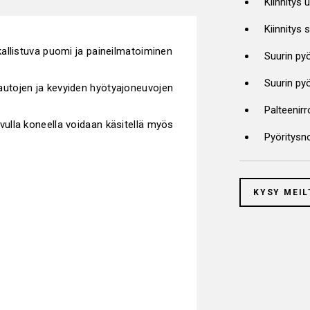
Kiinnitys 
Kiinnitys 
allistuva puomi ja paineilmatoiminen
Suurin py
Suurin py
utojen ja kevyiden hyötyajoneuvojen
Palteenirr
ulla koneella voidaan käsitellä myös
Pyöritysn
KYSY MEIL