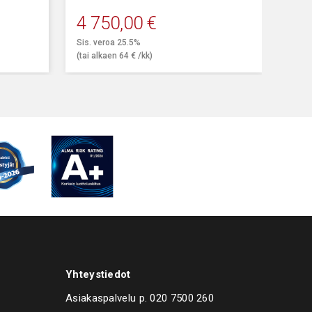
5".
Sisäpuolinen kiinnitys 12 - 24,5".
4 750,00
€
Ulkopuolinen kiinnitys 10 - 22".
Sis. veroa 25.5%
(tai alkaen
64
€
/kk)
Yhteystiedot
Asiakaspalvelu p.
020 7500 260