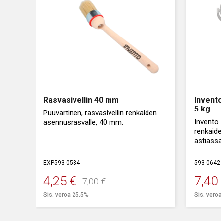
Rasvasivellin 40 mm
Invent
5 kg
Puuvartinen, rasvasivellin renkaiden
Invento
asennusrasvalle, 40 mm.
renkaid
astiassa
EXP593-0584
593-0642
4,25
€
7,40
7,00
€
Alkuperäinen
Nykyinen
Alku
Nyky
Sis. veroa 25.5%
Sis. vero
hinta
hinta
hint
hint