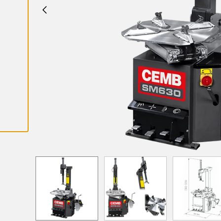
K
A
I
K
K
I
E
V
Ä
S
T
E
E
T