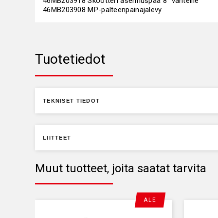
46MB203918 Skootteri asennuspää 8" vanteille
46MB203908 MP-palteenpainajalevy
Tuotetiedot
TEKNISET TIEDOT
LIITTEET
Muut tuotteet, joita saatat tarvita
ALE