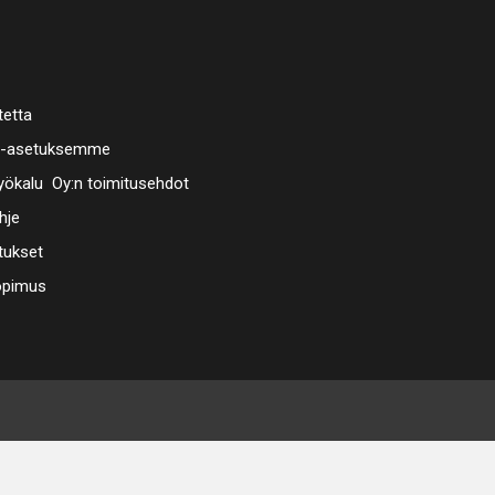
tetta
a-asetuksemme
ökalu Oy:n toimitusehdot
hje
tukset
opimus