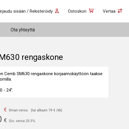
irjaudu sisään / Rekisteröidy
Ostoskori
Vertaa
Ota yhteyttä
M630 rengaskone
en Cemb SM630 rengaskone korjaamokäyttöön taakse
omilla.
 - 24".
1
€
Ilman veroa
(tai alkaen
79
€
/kk)
0
€
Sis. veroa 25.5%