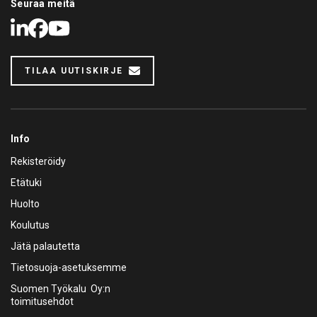
Seuraa meitä
LinkedIn
Facebook
Youtube
TILAA UUTISKIRJE
Info
Rekisteröidy
Etätuki
Huolto
Koulutus
Jätä palautetta
Tietosuoja-asetuksemme
Suomen Työkalu Oy:n
toimitusehdot