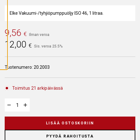
A
I
K
Elke Vakuumi-/tyhjiöpumppuöljy ISO 46, 1 litraa.
K
I
E
V
9,56
€
Ä
Ilman veroa
S
12,00
T
€
E
Sis. veroa 25.5%
E
T
Tuotenumero:
20.2003
Toimitus 21 arkipäivässä
LISÄÄ OSTOSKORIIN
PYYDÄ RAHOITUSTA