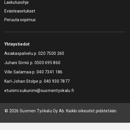
Laskutusohje
Evästeasetukset
Peruuta sopimus
Yhteystiedot
Asiakaspalvelu p.
020 7500 260
Juhani Sirniö p.
0500 695 860
Ville Sailamaa p.
040 7341 186
Karl-Johan Stolpe p.
040 930 7877
etunimi.sukunimi@suomentyokalu.fi
© 2026 Suomen Työkalu Oy Ab. Kaikki oikeudet pidätetään.