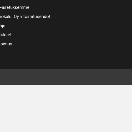
a-asetuksemme
ökalu Oy:n toimitusehdot
hje
tukset
opimus