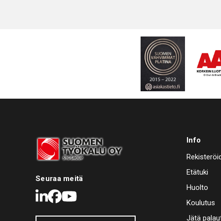
Info
Rekisteröi
Etätuki
Seuraa meitä
Huolto
LinkedIn
Facebook
Youtube
Koulutus
Jätä palau