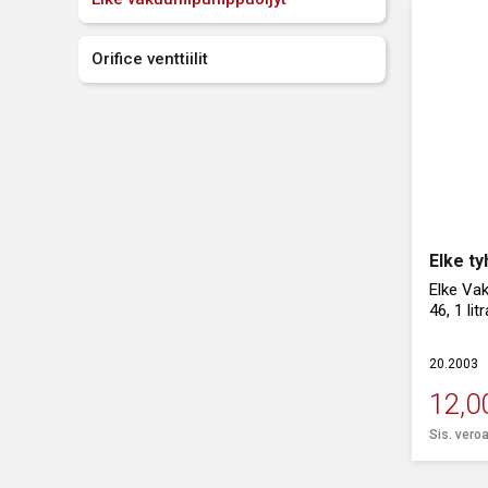
Orifice venttiilit
Elke ty
Elke Va
46, 1 litr
20.2003
12,0
Sis. vero