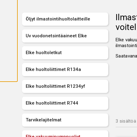
K
A
I
Ilmas
K
Öljyt ilmastointihuoltolaitteille
K
I
voite
E
V
Uv vuodonetsintäaineet Elke
Ä
Elke vakuu
S
T
ilmastoint
E
Elke huoltoletkut
E
Saatavana 
T
Elke huoltoliittimet R134a
Elke huoltoliittimet R1234yf
Elke huoltoliittimet R744
Tarvikelajitelmat
3 sisältöä
Elke vakuumipumppuoljyt