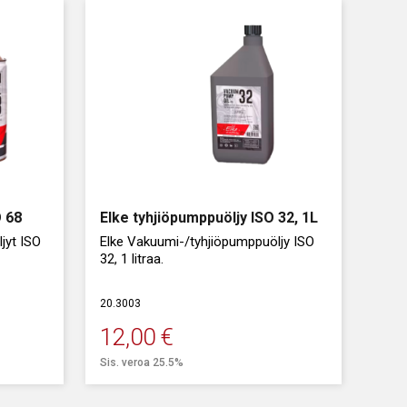
O 68
Elke tyhjiöpumppuöljy ISO 32, 1L
jyt ISO
Elke Vakuumi-/tyhjiöpumppuöljy ISO
32, 1 litraa.
issa.
20.3003
12,00
€
Sis. veroa 25.5%