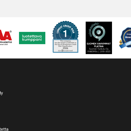
dy
tetta