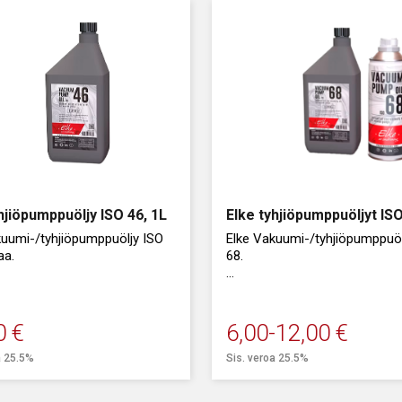
hjiöpumppuöljy ISO 46, 1L
Elke tyhjiöpumppuöljyt IS
kuumi-/tyhjiöpumppuöljy ISO
Elke Vakuumi-/tyhjiöpumppuöl
aa.
68.
Saatavana 0,5 ja 1 litran astio
0
€
6,00
-
12,00
€
a 25.5%
Sis. veroa 25.5%