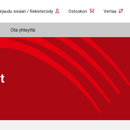
irjaudu sisään / Rekisteröidy
Ostoskori
Vertaa
Ota yhteyttä
t