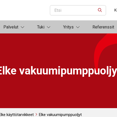
K
ETSI
Palvelut
Tuki
Yritys
Referenssit
Elke vakuumipumppuoljy
Elke käyttötarvikkeet
Elke vakuumipumppuoljyt