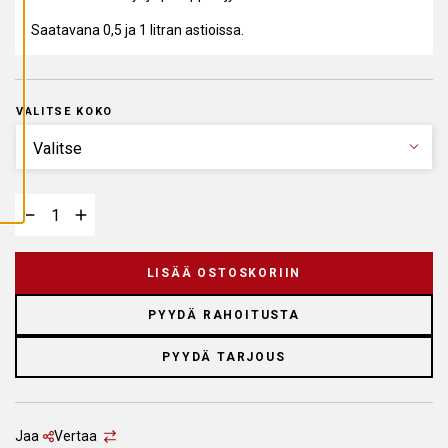
A
I
Saatavana 0,5 ja 1 litran astioissa.
K
K
I
E
V
Ä
VALITSE KOKO
S
T
E
E
T
LISÄÄ OSTOSKORIIN
PYYDÄ RAHOITUSTA
PYYDÄ TARJOUS
Jaa
Vertaa