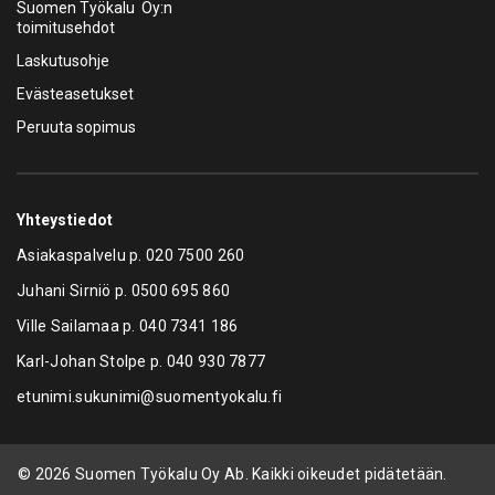
Suomen Työkalu Oy:n
toimitusehdot
Laskutusohje
Evästeasetukset
Peruuta sopimus
Yhteystiedot
Asiakaspalvelu p.
020 7500 260
Juhani Sirniö p.
0500 695 860
Ville Sailamaa p.
040 7341 186
Karl-Johan Stolpe p.
040 930 7877
etunimi.sukunimi@suomentyokalu.fi
© 2026 Suomen Työkalu Oy Ab. Kaikki oikeudet pidätetään.