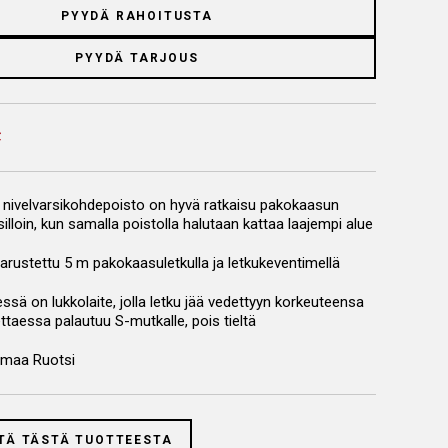
PYYDÄ RAHOITUSTA
PYYDÄ TARJOUS
nivelvarsikohdepoisto on hyvä ratkaisu pakokaasun
illoin, kun samalla poistolla halutaan kattaa laajempi alue
arustettu 5 m pakokaasuletkulla ja letkukeventimellä
sä on lukkolaite, jolla letku jää vedettyyn korkeuteensa
ttaessa palautuu S-mutkalle, pois tieltä
smaa Ruotsi
TÄ TÄSTÄ TUOTTEESTA