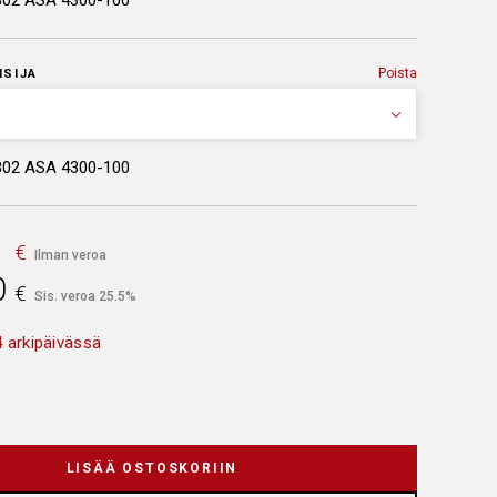
802 ASA 4300-100
Poista
ISIJA
802 ASA 4300-100
1
€
Ilman veroa
0
€
Sis. veroa 25.5%
 arkipäivässä
LISÄÄ OSTOSKORIIN