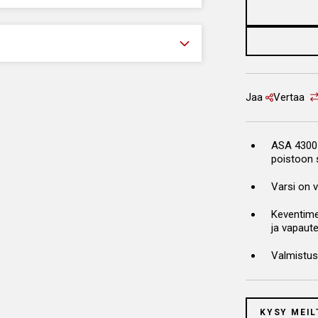
Jaa
Vertaa
ASA 4300 
poistoon s
Varsi on v
Keventimes
ja vapaute
Valmistu
KYSY MEIL