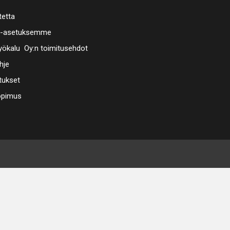
tetta
a-asetuksemme
ökalu Oy:n toimitusehdot
hje
tukset
opimus