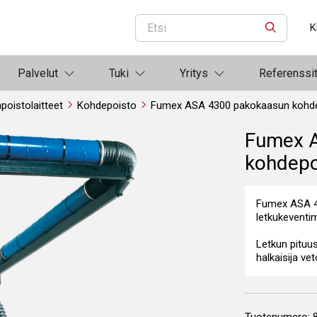
K
ETSI
Palvelut
Tuki
Yritys
Referenssi
oistolaitteet
Kohdepoisto
Fumex ASA 4300 pakokaasun kohdepo
Fumex 
kohdepoi
Fumex ASA 43
letkukeventim
Letkun pituus
halkaisija vet