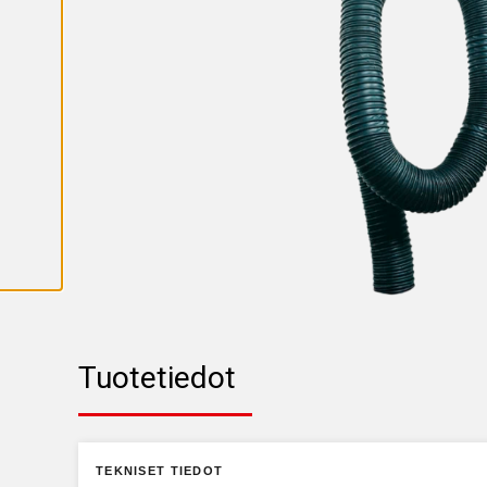
K
A
I
K
K
I
E
V
Ä
S
T
E
E
T
Tuotetiedot
TEKNISET TIEDOT