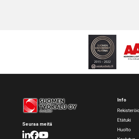
Info
Rekisteröi
Etätuki
Seuraa meitä
Huolto
LinkedIn
Facebook
Youtube