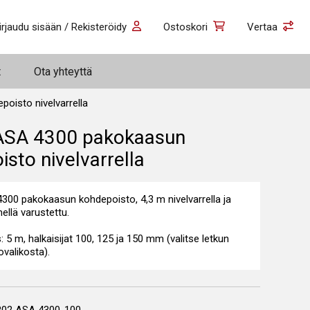
irjaudu sisään / Rekisteröidy
Ostoskori
Vertaa
t
Ota yhteyttä
isto nivelvarrella
ASA 4300 pakokaasun
sto nivelvarrella
00 pakokaasun kohdepoisto, 4,3 m nivelvarrella ja
ellä varustettu.
: 5 m, halkaisijat 100, 125 ja 150 mm (valitse letkun
ovalikosta).