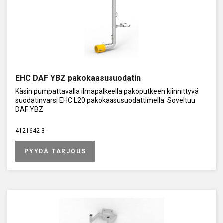
EHC DAF YBZ pakokaasusuodatin
Käsin pumpattavalla ilmapalkeella pakoputkeen kiinnittyvä
suodatinvarsi EHC L20 pakokaasusuodattimella. Soveltuu
DAF YBZ
4121642-3
PYYDÄ TARJOUS