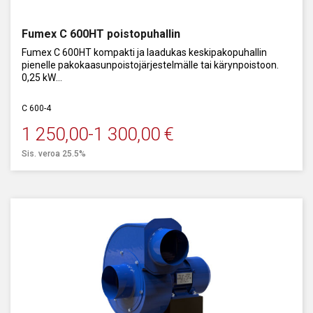
Kanavaradat autokorjaamoille
Toimivan pakokaasunpoistojärjestelmän suunnittelu kannattaa
Fumex C 600HT poistopuhallin
aloittaa kanaviston luonnostelulla käyttöpisteiden sijoittelun
Fumex C 600HT kompakti ja laadukas keskipakopuhallin
mukaan. Merkitse luonnokseen kanaviston pituusmitat ja
pienelle pakokaasunpoistojärjestelmälle tai kärynpoistoon.
kulmien lukumäärä.
0,25 kW
Seuraavaksi on syytä selvittää tarvittava kokonaisilmamäärä.
Ilmamääränä voidaan käyttää henkilöautoille 400-600 kuutiota
Lämmönkesto 600 °C
C 600-4
tunnissa (letku 75-100 mm), pakettiautoille 600-1000 kuutiota
tunnissa (letku 125-150 mm) ja kuorma-autoille 1000-1200
1 250,00
-
1 300,00
€
kuutiota tunnissa (letku 150-200 mm). Kokonaisilmamäärä
saadaan laskemalla yhteen käyttöpisteiden määrä ja arvioitu
Sis. veroa 25.5%
käyttöaste.
Oikean pakokaasukelan valitsemiseksi määritä tarvittava
alipaine selvittämällä kelan teknisistä tiedoista sen painehäviön
suuruus, käytä pohjana kelaa, jonka painehäviö on suurin. Lisää
painehäviölaskelmaan 5 Pa jokaista kanavan metriä kohden
sekä 15 Pa jokaista kanavan 90 asteen kulmaa kohden.
Laskelmassa käytetään ainoastaan yhden kelan painehäviötä.
Oikea poistopuhallin valitaan niin että sen on kyettävä
tuottamaan vähintään painehäviön suuruinen paine-ero
lasketulla kokonaisilmamäärällä.