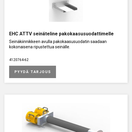
EHC ATTV seinäteline pakokaasusuodattimelle
Seinäkiinnikkeen avulla pakokaasusuodatin saadaan
kokonaisena ripustettua seinälle.
4120764-62
PYYDÄ TARJOUS