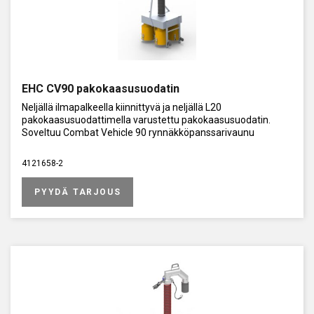
EHC CV90 pakokaasusuodatin
Neljällä ilmapalkeella kiinnittyvä ja neljällä L20
pakokaasusuodattimella varustettu pakokaasusuodatin.
Soveltuu Combat Vehicle 90 rynnäkköpanssarivaunu
4121658-2
PYYDÄ TARJOUS