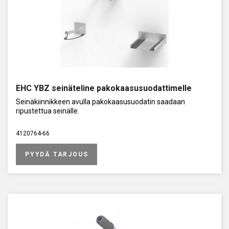
EHC YBZ seinäteline pakokaasusuodattimelle
Seinäkiinnikkeen avulla pakokaasusuodatin saadaan
ripustettua seinälle.
4120764-66
PYYDÄ TARJOUS