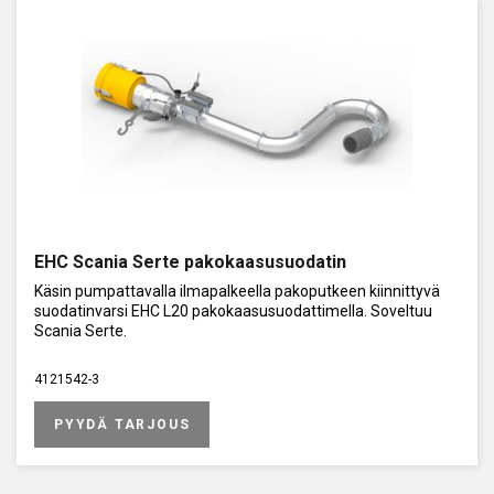
EHC Scania Serte pakokaasusuodatin
Käsin pumpattavalla ilmapalkeella pakoputkeen kiinnittyvä
suodatinvarsi EHC L20 pakokaasusuodattimella. Soveltuu
Scania Serte.
4121542-3
PYYDÄ TARJOUS