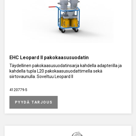
EHC Leopard II pakokaasusuodatin
Täydellinen pakokaasusuodatinsarja kahdella adapterilla ja
kahdella tupla L20 pakokaasusuodattimella sekä
siirtovaunulla. Soveltuu Leopard II
4120779-5
PYYDÄ TARJOUS