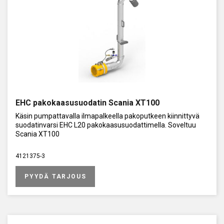
EHC pakokaasusuodatin Scania XT100
Käsin pumpattavalla ilmapalkeella pakoputkeen kiinnittyvä
suodatinvarsi EHC L20 pakokaasusuodattimella. Soveltuu
Scania XT100
4121375-3
PYYDÄ TARJOUS