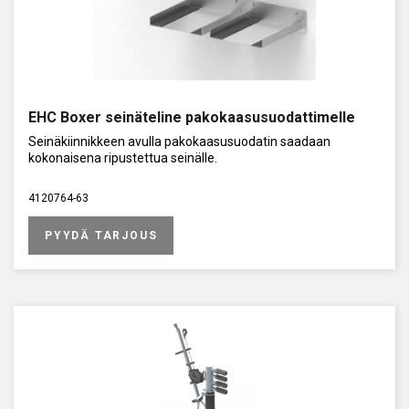
EHC Boxer seinäteline pakokaasusuodattimelle
Seinäkiinnikkeen avulla pakokaasusuodatin saadaan
kokonaisena ripustettua seinälle.
4120764-63
PYYDÄ TARJOUS