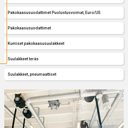
A
I
K
Pakokaasusuodattimet Puolustusvoimat, Euro/US
K
I
E
V
Pakokaasusuodattimet
Ä
S
T
E
Kumiset pakokaasusuulakkeet
E
T
Suulakkeet teräs
Suulakkeet, pneumaattiset