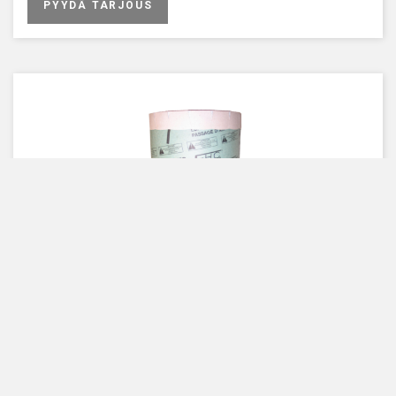
PYYDÄ TARJOUS
EHC L20 pakokaasusuodattimen
vaihtopatruunasarja
EHC L20 pakokaasusuodattimen vaihtopatruunasarja.
Käyttöikä n. 100 käynnistyskertaa riippuen moottorista ja
käyntiolosuhteista.
Sarja sisältää kaksi suodatinta ja kaksi suojakalvoa
4120171/ 4120371