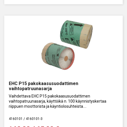
EHC P15 pakokaasusuodattimen
vaihtopatruunasarja
Vaihdettava EHC P15 pakokaasusuodattimen
vaihtopatruunasarja, käyttöikä n. 100 käynnistyskertaa
riippuen moottorista ja käyntiolosuhteista.
Sarja sisältää kaksi suodatinta ja kaksi suojakalvoa
4160101 / 4160101-3