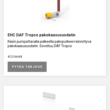
EHC DAF Tropco pakokaasusuodatin
Käsin pumpattavalla palkeella pakoputkeen kiinnittyvä
pakokaasusuodatin. Soveltuu DAF Tropco
4121664-8
PYYDÄ TARJOUS