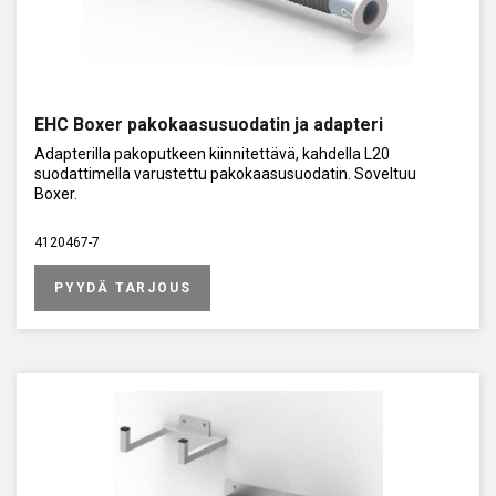
EHC Boxer pakokaasusuodatin ja adapteri
Adapterilla pakoputkeen kiinnitettävä, kahdella L20
suodattimella varustettu pakokaasusuodatin. Soveltuu
Boxer.
4120467-7
PYYDÄ TARJOUS