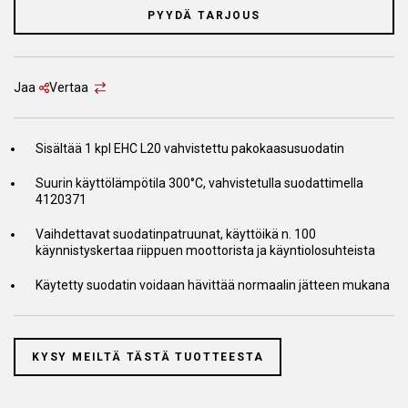
PYYDÄ TARJOUS
Jaa
Vertaa
Sisältää 1 kpl EHC L20 vahvistettu pakokaasusuodatin
Suurin käyttölämpötila 300°C, vahvistetulla suodattimella
4120371
Vaihdettavat suodatinpatruunat, käyttöikä n. 100
käynnistyskertaa riippuen moottorista ja käyntiolosuhteista
Käytetty suodatin voidaan hävittää normaalin jätteen mukana
KYSY MEILTÄ TÄSTÄ TUOTTEESTA