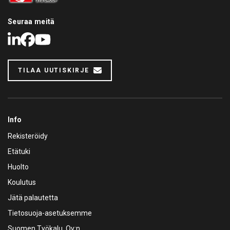
Seuraa meitä
LinkedIn
Facebook
Youtube
TILAA UUTISKIRJE
Info
Rekisteröidy
Etätuki
Huolto
Koulutus
Jätä palautetta
Tietosuoja-asetuksemme
Suomen Työkalu Oy:n