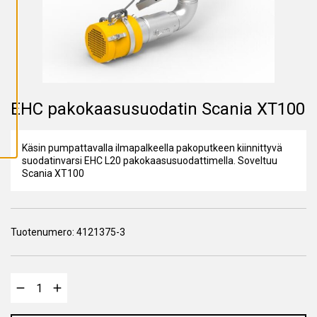
A
I
K
K
I
E
V
Ä
S
T
EHC pakokaasusuodatin Scania XT100
E
E
T
Käsin pumpattavalla ilmapalkeella pakoputkeen kiinnittyvä
suodatinvarsi EHC L20 pakokaasusuodattimella. Soveltuu
Scania XT100
Tuotenumero:
4121375-3