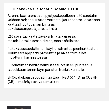
EHC pakokaasusuodatin Scania XT100
Asennetaan ajoneuvon pystypakoputkeen. L20 suodatin
voidaan helposti irrottaa varresta, jos korjaamolla voidaan
käyttää huoltopaikan kiinteää
pakokaasunpoistojärjestelmää.
L20 soveltuu käytettäväksi lyhytaikaisessa,
matalakierroksisessa siirtoajossa sisätiloissa.
Pakokaasusuodattimen käyttö vähentää pienhiukkasten
lukumäärää jopa 99 prosenttia ja alkaa toimia heti
moottorin käynnistyessä.
Suodattimen käyttö varmistaa turvallisen, puhtaan ja
laadukkaan toimintaympäristön henkilökunnalle.
EHC-pakokaasusuodatin täyttää TRGS 554 (D) ja COSHH
(GB) – määräysten vaatimukset