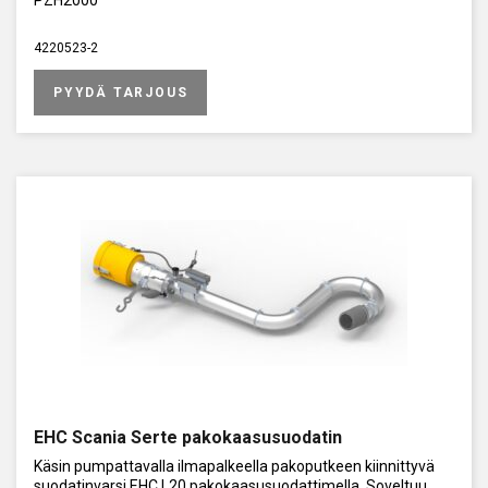
4220523-2
PYYDÄ TARJOUS
EHC Scania Serte pakokaasusuodatin
Käsin pumpattavalla ilmapalkeella pakoputkeen kiinnittyvä
suodatinvarsi EHC L20 pakokaasusuodattimella. Soveltuu