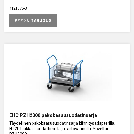
4121375-3
PYYDÄ TARJOUS
EHC PZH2000 pakokaasusuodatinsarja
Täydellinen pakokaasusuodatinsarja kiinnitysadapterilla,
HT20 hiukkassuodattimella ja siirtovaunulla. Soveltuu
PZH2000