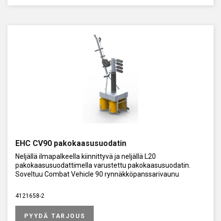
EHC CV90 pakokaasusuodatin
Neljällä ilmapalkeella kiinnittyvä ja neljällä L20
pakokaasusuodattimella varustettu pakokaasusuodatin.
Soveltuu Combat Vehicle 90 rynnäkköpanssarivaunu
4121658-2
PYYDÄ TARJOUS