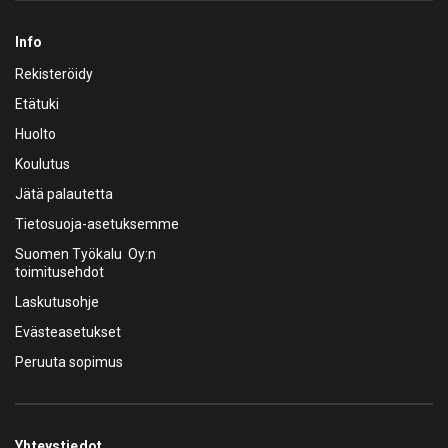
Info
Rekisteröidy
Etätuki
Huolto
Koulutus
Jätä palautetta
Tietosuoja-asetuksemme
Suomen Työkalu Oy:n
toimitusehdot
Laskutusohje
Evästeasetukset
Peruuta sopimus
Yhteystiedot