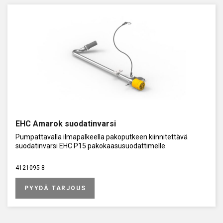
ulos varikolta, halleista, korjaamolta, varastosta tai laivoista.
Tähän tuoteryhmään on koottu kaikki valmiit merkkikohtaiset
suodatinsovellukset.
EHC Amarok suodatinvarsi
Pumpattavalla ilmapalkeella pakoputkeen kiinnitettävä
suodatinvarsi EHC P15 pakokaasusuodattimelle.
4121095-8
PYYDÄ TARJOUS