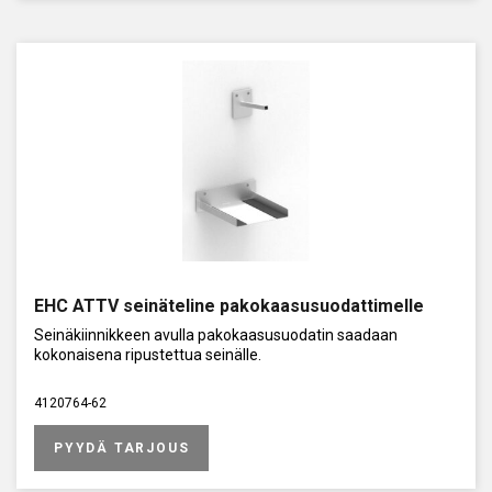
EHC ATTV seinäteline pakokaasusuodattimelle
Seinäkiinnikkeen avulla pakokaasusuodatin saadaan
kokonaisena ripustettua seinälle.
4120764-62
PYYDÄ TARJOUS