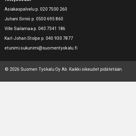
Asiakaspalvelu p.
020 7500 260
Juhani Sirniö p.
0500 695 860
Ville Sailamaa p.
040 7341 186
Karl-Johan Stolpe p.
040 930 7877
etunimi.sukunimi@suomentyokalu.fi
© 2026 Suomen Työkalu Oy Ab. Kaikki oikeudet pidätetään.