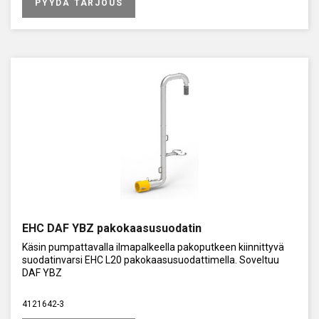
PYYDÄ TARJOUS
EHC DAF YBZ pakokaasusuodatin
Käsin pumpattavalla ilmapalkeella pakoputkeen kiinnittyvä
suodatinvarsi EHC L20 pakokaasusuodattimella. Soveltuu
DAF YBZ
4121642-3