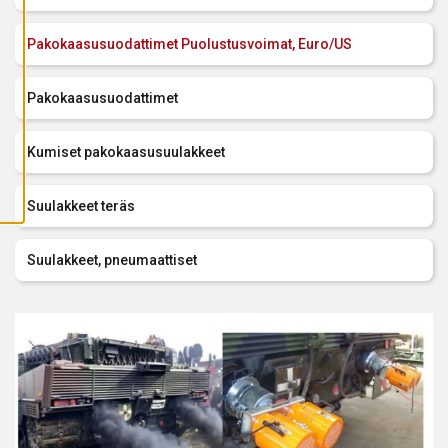
A
I
K
Pakokaasusuodattimet Puolustusvoimat, Euro/US
K
I
E
V
Pakokaasusuodattimet
Ä
S
T
E
Kumiset pakokaasusuulakkeet
E
T
Suulakkeet teräs
Suulakkeet, pneumaattiset