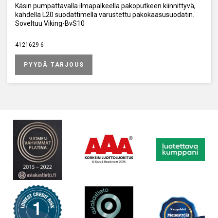
Käsin pumpattavalla ilmapalkeella pakoputkeen kiinnittyvä,
kahdella L20 suodattimella varustettu pakokaasusuodatin.
Soveltuu Viking-BvS10
4121629-6
PYYDÄ TARJOUS