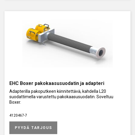
EHC Boxer pakokaasusuodatin ja adapteri
Adapterilla pakoputkeen kiinnitettävä, kahdella L20
suodattimella varustettu pakokaasusuodatin. Soveltuu
Boxer.
4120467-7
PYYDÄ TARJOUS