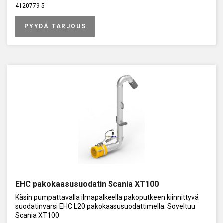
4120779-5
PYYDÄ TARJOUS
EHC pakokaasusuodatin Scania XT100
Käsin pumpattavalla ilmapalkeella pakoputkeen kiinnittyvä
suodatinvarsi EHC L20 pakokaasusuodattimella. Soveltuu
Scania XT100