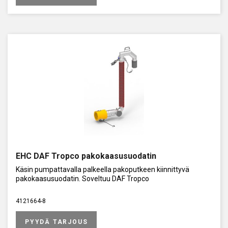
EHC DAF Tropco pakokaasusuodatin
Käsin pumpattavalla palkeella pakoputkeen kiinnittyvä
pakokaasusuodatin. Soveltuu DAF Tropco
4121664-8
PYYDÄ TARJOUS