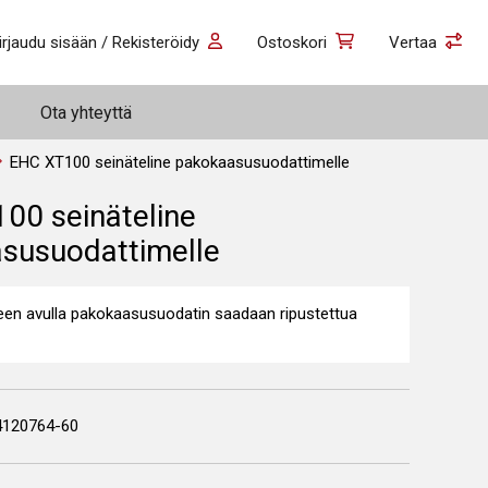
irjaudu sisään / Rekisteröidy
Ostoskori
Vertaa
Ota yhteyttä
EHC XT100 seinäteline pakokaasusuodattimelle
00 seinäteline
susuodattimelle
keen avulla pakokaasusuodatin saadaan ripustettua
4120764-60