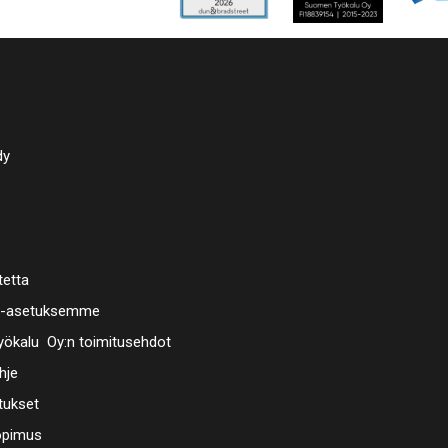
dy
tetta
a-asetuksemme
ökalu Oy:n toimitusehdot
hje
tukset
opimus