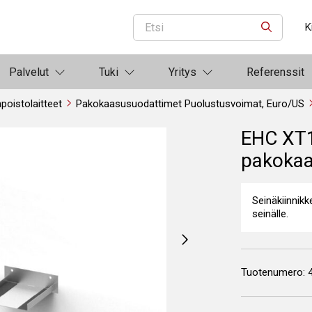
K
ETSI
Palvelut
Tuki
Yritys
Referenssit
oistolaitteet
Pakokaasusuodattimet Puolustusvoimat, Euro/US
EHC XT1
pakokaa
Seinäkiinnik
seinälle.
Tuotenumero: