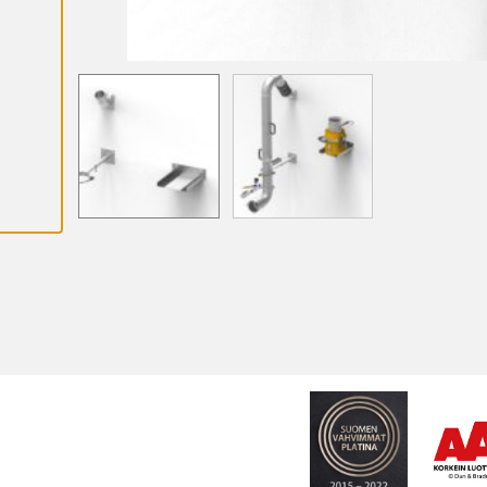
Ä
K
S
Y
K
A
I
K
K
I
E
V
Ä
S
T
E
E
T