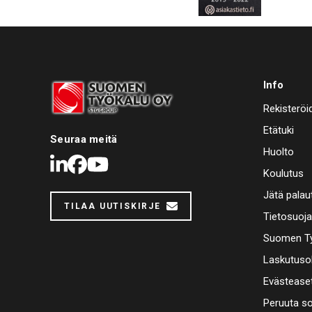
Info
Rekisteröi
Etätuki
Seuraa meitä
Huolto
LinkedIn
Facebook
Youtube
Koulutus
Jätä palau
TILAA UUTISKIRJE
Tietosuoj
Suomen Ty
Laskutuso
Evästease
Peruuta s