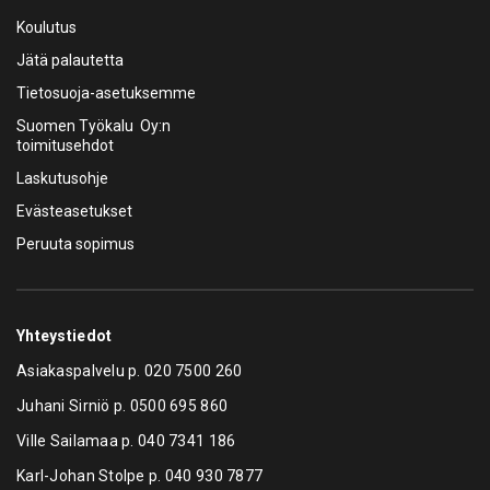
Koulutus
Jätä palautetta
Tietosuoja-asetuksemme
Suomen Työkalu Oy:n
toimitusehdot
Laskutusohje
Evästeasetukset
Peruuta sopimus
Yhteystiedot
Asiakaspalvelu p.
020 7500 260
Juhani Sirniö p.
0500 695 860
Ville Sailamaa p.
040 7341 186
Karl-Johan Stolpe p.
040 930 7877