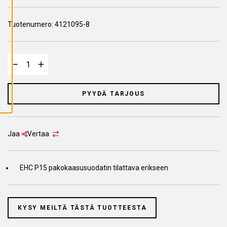
A
I
K
Tuotenumero:
4121095-8
K
I
E
V
Ä
S
T
E
E
T
PYYDÄ TARJOUS
Jaa
Vertaa
EHC P15 pakokaasusuodatin tilattava erikseen
KYSY MEILTÄ TÄSTÄ TUOTTEESTA