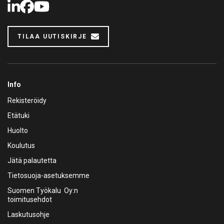
LinkedIn
Facebook
Youtube
TILAA UUTISKIRJE
Info
Rekisteröidy
Etätuki
Huolto
Koulutus
Jätä palautetta
Tietosuoja-asetuksemme
Suomen Työkalu Oy:n
toimitusehdot
Laskutusohje