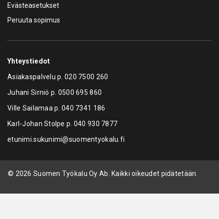
Evästeasetukset
Peruuta sopimus
Yhteystiedot
Asiakaspalvelu p.
020 7500 260
Juhani Sirniö p.
0500 695 860
Ville Sailamaa p.
040 7341 186
Karl-Johan Stolpe p.
040 930 7877
etunimi.sukunimi@suomentyokalu.fi
© 2026 Suomen Työkalu Oy Ab. Kaikki oikeudet pidätetään.