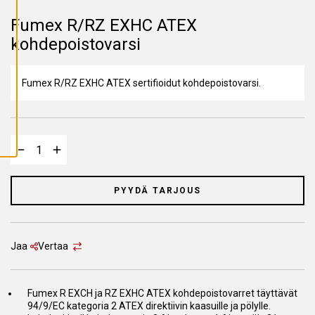
A
I
Fumex R/RZ EXHC ATEX
K
K
kohdepoistovarsi
I
E
V
Ä
Fumex R/RZ EXHC ATEX sertifioidut kohdepoistovarsi.
S
T
E
E
T
PYYDÄ TARJOUS
Jaa
Vertaa
Fumex R EXCH ja RZ EXHC ATEX kohdepoistovarret täyttävät
94/9/EC kategoria 2 ATEX direktiivin kaasuille ja pölylle.