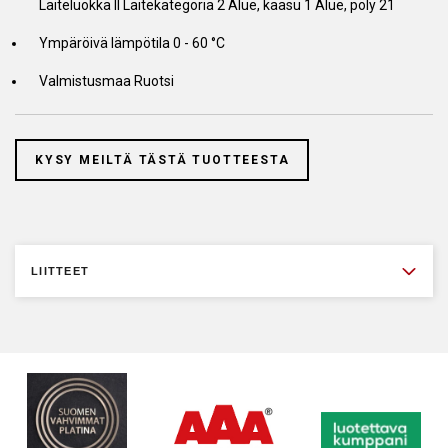
Laiteluokka II Laitekategoria 2 Alue, kaasu 1 Alue, pöly 21
Ympäröivä lämpötila 0 - 60 °C
Valmistusmaa Ruotsi
KYSY MEILTÄ TÄSTÄ TUOTTEESTA
LIITTEET