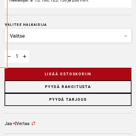
halkaisijat: ø: 75, 100, 125, 150 ja 200 mm.
A
I
K
K
I
E
VALITSE HALKAISIJA
V
Ä
S
T
E
E
T
LISÄÄ OSTOSKORIIN
PYYDÄ RAHOITUSTA
PYYDÄ TARJOUS
Jaa
Vertaa