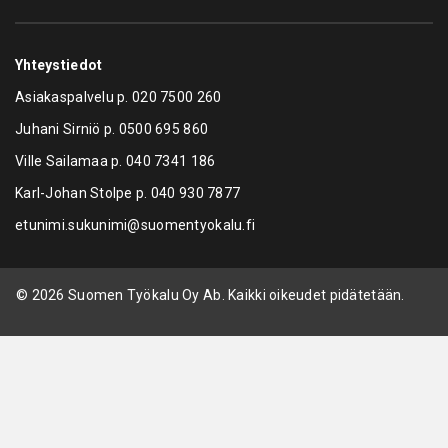
Yhteystiedot
Asiakaspalvelu p.
020 7500 260
Juhani Sirniö p.
0500 695 860
Ville Sailamaa p.
040 7341 186
Karl-Johan Stolpe p.
040 930 7877
etunimi.sukunimi@suomentyokalu.fi
© 2026 Suomen Työkalu Oy Ab. Kaikki oikeudet pidätetään.