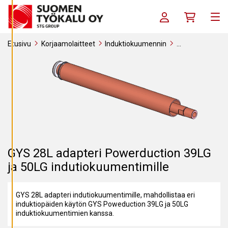
Siirry sisältöön
S
E
Kirjaudu sisään / R
Ostoskori
T
Me
U
K
S
Etusivu
Korjaamolaitteet
Induktiokuumennin
I
Kuumennuspäät ja ferriitit
GYS 28L adapteri Powerduction
A
39LG ja 50LG indutiokuumentimille
K
I
E
L
L
Ä
K
A
I
K
K
GYS 28L adapteri Powerduction 39LG
I
ja 50LG indutiokuumentimille
H
Y
V
GYS 28L adapteri indutiokuumentimille, mahdollistaa eri
Ä
K
induktiopäiden käytön GYS Poweduction 39LG ja 50LG
S
induktiokuumentimien kanssa.
Y
K