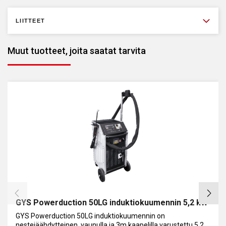
LIITTEET
Muut tuotteet, joita saatat tarvita
GYS Powerduction 50LG induktiokuumennin 5,2 kW
GYS Powerduction 50LG induktiokuumennin on
nestejäähdytteinen, vaunulla ja 3m kaapelilla varustettu 5,2