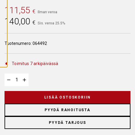
A
I
111,55
€
K
Ilman veroa
K
140,00
I
€
Sis. veroa 25.5%
E
V
Ä
S
T
Tuotenumero:
064492
E
E
T
Toimitus 7 arkipäivässä
LISÄÄ OSTOSKORIIN
PYYDÄ RAHOITUSTA
PYYDÄ TARJOUS