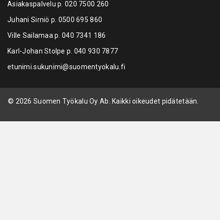
Asiakaspalvelu p.
020 7500 260
Juhani Sirniö p.
0500 695 860
Ville Sailamaa p.
040 7341 186
Karl-Johan Stolpe p.
040 930 7877
etunimi.sukunimi@suomentyokalu.fi
© 2026 Suomen Työkalu Oy Ab. Kaikki oikeudet pidätetään.