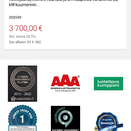
kW kuumennin.
Sopii eteenkin kevyen ja keskiraskaankaluston korjaamoille.
055599
3 700,00
€
Sis. veroa 25.5%
(tai alkaen
50
€
/kk)