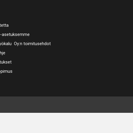
tetta
a-asetuksemme
ökalu Oy:n toimitusehdot
hje
tukset
opimus