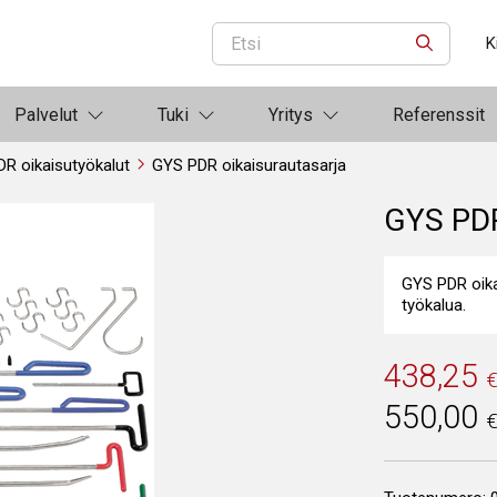
K
ETSI
Palvelut
Tuki
Yritys
Referenssit
DR oikaisutyökalut
GYS PDR oikaisurautasarja
GYS PDR
GYS PDR oika
työkalua.
438,25
550,00