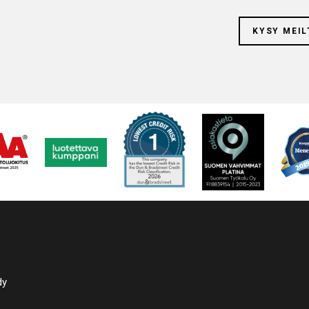
KYSY MEIL
dy