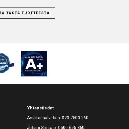
TÄ TÄSTÄ TUOTTEESTA
Yhteystiedot
Asiakaspalvelu p.
020 7500 260
Juhani Sirniö p.
0500 695 860