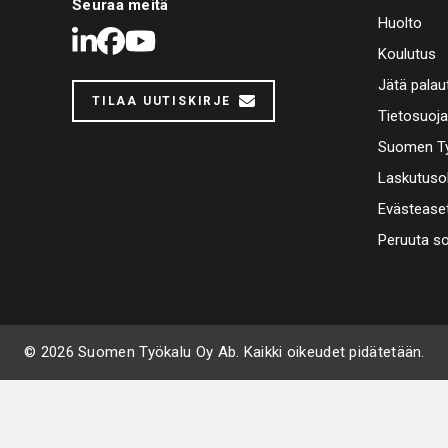
Seuraa meitä
Huolto
LinkedIn
Facebook
Youtube
Koulutus
Jätä palau
TILAA UUTISKIRJE
Tietosuoj
Suomen Ty
Laskutuso
Evästease
Peruuta s
© 2026 Suomen Työkalu Oy Ab. Kaikki oikeudet pidätetään.