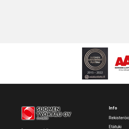
Info
Rekisteröi
Etätuki