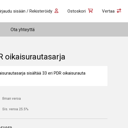
irjaudu sisään / Rekisteröidy
Ostoskori
Vertaa
Ota yhteyttä
 oikaisurautasarja
isurautasarja sisältää 33 eri PDR oikaisurauta
€
Ilman veroa
€
Sis. veroa 25.5%