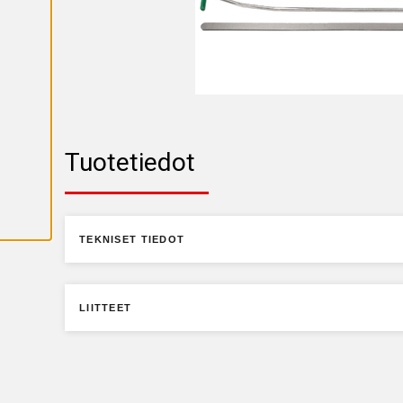
K
A
I
K
K
I
E
V
Ä
S
T
E
Tuotetiedot
E
T
TEKNISET TIEDOT
LIITTEET