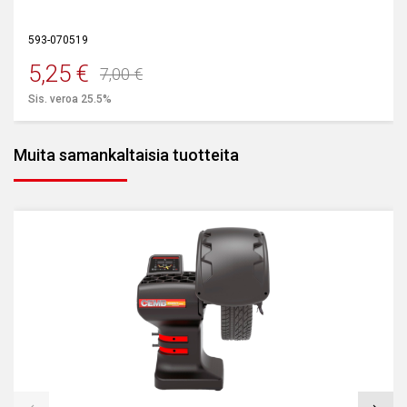
593-070519
5,25
€
7,00
€
Alkuperäinen
Nykyinen
Sis. veroa 25.5%
hinta
hinta
oli:
on:
Muita samankaltaisia tuotteita
7,00 €.
5,25 €.