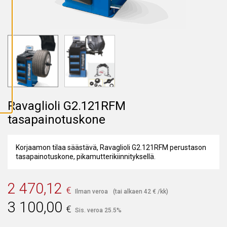
A
I
K
K
I
E
V
Ä
S
T
E
E
T
Ravaglioli G2.121RFM
tasapainotuskone
Korjaamon tilaa säästävä, Ravaglioli G2.121RFM perustason
tasapainotuskone, pikamutterikiinnityksellä.
2 470,12
€
Ilman veroa
(tai alkaen
42
€
/kk)
3 100,00
€
Sis. veroa 25.5%