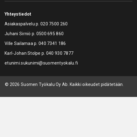
Yhteystiedot
Asiakaspalvelu p.
020 7500 260
Juhani Sirniö p.
0500 695 860
Ville Sailamaa p.
040 7341 186
Karl-Johan Stolpe p.
040 930 7877
etunimi.sukunimi@suomentyokalu.fi
© 2026 Suomen Työkalu Oy Ab. Kaikki oikeudet pidätetään.