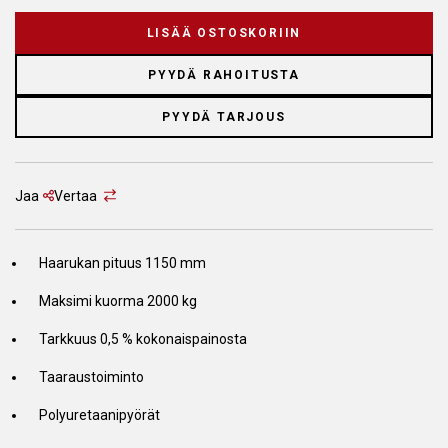
LISÄÄ OSTOSKORIIN
PYYDÄ RAHOITUSTA
PYYDÄ TARJOUS
Jaa
Vertaa
Haarukan pituus 1150 mm
Maksimi kuorma 2000 kg
Tarkkuus 0,5 % kokonaispainosta
Taaraustoiminto
Polyuretaanipyörät