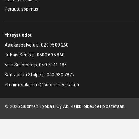
Peruuta sopimus
Yhteystiedot
Asiakaspalvelu p.
020 7500 260
Juhani Sirniö p.
0500 695 860
Ville Sailamaa p.
040 7341 186
Karl-Johan Stolpe p.
040 930 7877
etunimi.sukunimi@suomentyokalu.fi
© 2026 Suomen Työkalu Oy Ab. Kaikki oikeudet pidätetään.