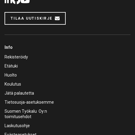
LinkedIn
Facebook
Youtube
TILAA UUTISKIRJE
Info
Rekisteröidy
Etätuki
Huolto
Koulutus
Jätä palautetta
Tietosuoja-asetuksemme
Suomen Työkalu Oy:n
toimitusehdot
Laskutusohje
Evästeasetukset