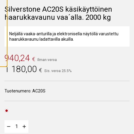
A
I
Silverstone AC20S käsikäyttöinen
K
K
haarukkavaunu vaa´alla. 2000 kg
I
E
V
Ä
Neljällä vaaka-anturilla ja elektronisella näytöllä varustettu
S
haarukkavaunu ladattavilla akuilla.
T
E
E
T
940,24
€
Ilman veroa
1 180,00
€
Sis. veroa 25.5%
Tuotenumero:
AC20S