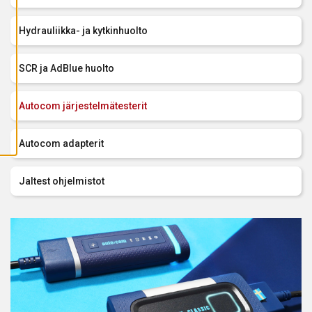
A
I
K
Hydrauliikka- ja kytkinhuolto
K
I
E
V
SCR ja AdBlue huolto
Ä
S
T
E
Autocom järjestelmätesterit
E
T
Autocom adapterit
Jaltest ohjelmistot