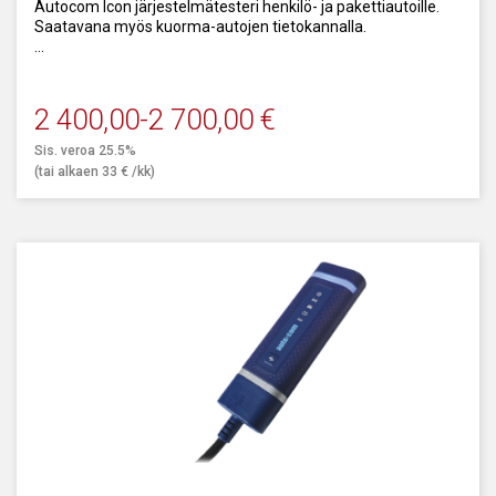
mahdollisuus käyttää laitteistoa autovalmistajan oman
Autocom Icon järjestelmätesteri henkilö- ja pakettiautoille.
merkkikohtaisen diagnostiikkaohjelmiston avulla käyttäen
Saatavana myös kuorma-autojen tietokannalla.
Passthru protokollia.
Integroitu PassThrough ja Security Gateway, sekä DoIP
Kaikki edellä mainittu vaatii laitteiston lisäksi myös osaamista.
toiminnot.
Me takaamme asiakkaillemme toimivan teknisen tuen sekä
2 400,00
-
2 700,00
€
mahdollisuuden kouluttautua yhä ammattitaitoisemmaksi
järjestelmä-asiantuntijaksi.
Sis. veroa 25.5%
(tai alkaen
33
€
/kk)