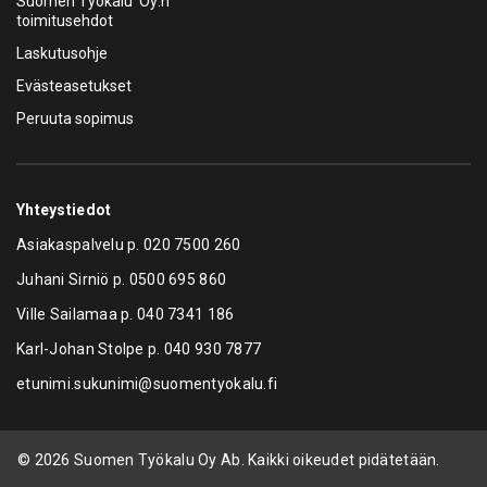
Suomen Työkalu Oy:n
toimitusehdot
Laskutusohje
Evästeasetukset
Peruuta sopimus
Yhteystiedot
Asiakaspalvelu p.
020 7500 260
Juhani Sirniö p.
0500 695 860
Ville Sailamaa p.
040 7341 186
Karl-Johan Stolpe p.
040 930 7877
etunimi.sukunimi@suomentyokalu.fi
© 2026 Suomen Työkalu Oy Ab. Kaikki oikeudet pidätetään.