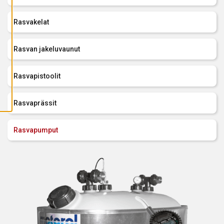
A
I
K
Rasvakelat
K
I
E
V
Rasvan jakeluvaunut
Ä
S
T
E
Rasvapistoolit
E
T
Rasvaprässit
Rasvapumput