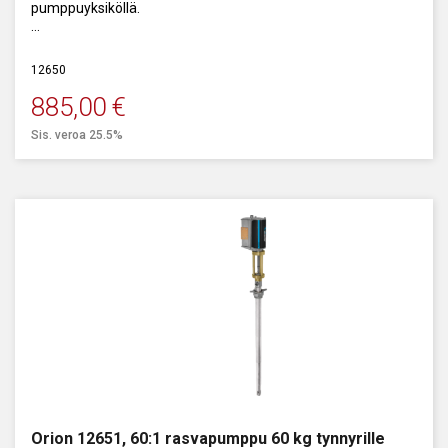
pumppuyksiköllä.
12 - 20 kg rasvatynnyreille. Kapasiteetti: 1000 g/min.
12650
885,00
€
Sis. veroa 25.5%
Orion 12651, 60:1 rasvapumppu 60 kg tynnyrille