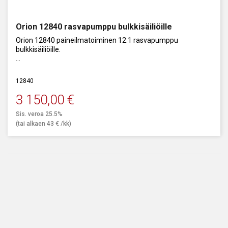
Orion 12840 rasvapumppu bulkkisäiliöille
Orion 12840 paineilmatoiminen 12:1 rasvapumppu
bulkkisäiliöille.
Kapasiteetti 40000 g/min.
12840
3 150,00
€
Sis. veroa 25.5%
(tai alkaen
43
€
/kk)