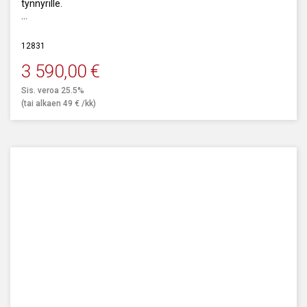
tynnyrille.
Kapasiteetti: 7500 g/min.
12831
3 590,00
€
Sis. veroa 25.5%
(tai alkaen
49
€
/kk)