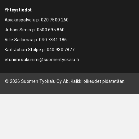
Yhteystiedot
Asiakaspalvelu p.
020 7500 260
Juhani Sirniö p.
0500 695 860
Ville Sailamaa p.
040 7341 186
Karl-Johan Stolpe p.
040 930 7877
etunimi.sukunimi@suomentyokalu.fi
© 2026 Suomen Työkalu Oy Ab. Kaikki oikeudet pidätetään.