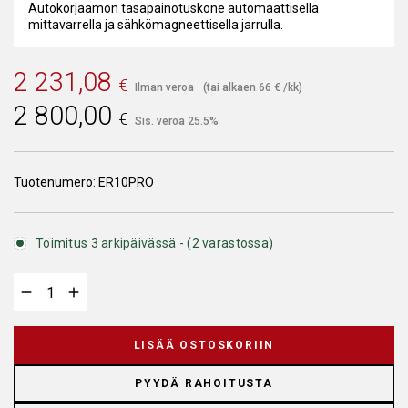
Autokorjaamon tasapainotuskone automaattisella
mittavarrella ja sähkömagneettisella jarrulla.
2 231,08
€
Ilman veroa
(tai alkaen
66
€
/kk)
2 800,00
€
Sis. veroa 25.5%
Tuotenumero:
ER10PRO
Toimitus 3 arkipäivässä - (2 varastossa)
LISÄÄ OSTOSKORIIN
PYYDÄ RAHOITUSTA