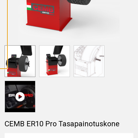
A
I
K
K
I
E
V
Ä
S
T
E
E
T
CEMB ER10 Pro Tasapainotuskone