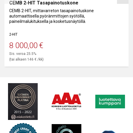
CEMB 2-HIT Tasapainotuskone
CEMB 2-HIT, mittavarreton tasapainotuskone
automaattisella pyöränmittojen syötöllä,
paineilmalukituksella ja kosketusnäytöllä.
2-HIT
8 000,00
€
Sis. veroa 25.5%
(tai alkaen
146
€
/kk)