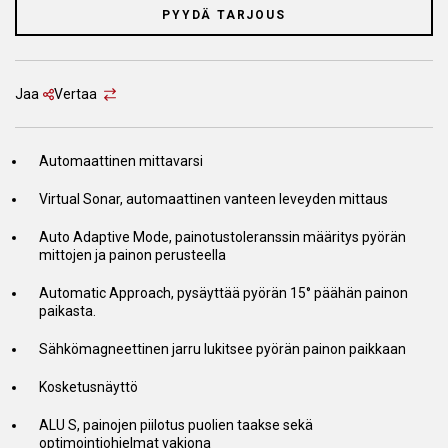
PYYDÄ TARJOUS
Jaa
Vertaa
Automaattinen mittavarsi
Virtual Sonar, automaattinen vanteen leveyden mittaus
Auto Adaptive Mode, painotustoleranssin määritys pyörän
mittojen ja painon perusteella
Automatic Approach, pysäyttää pyörän 15° päähän painon
paikasta.
Sähkömagneettinen jarru lukitsee pyörän painon paikkaan
Kosketusnäyttö
ALU S, painojen piilotus puolien taakse sekä
optimointiohjelmat vakiona