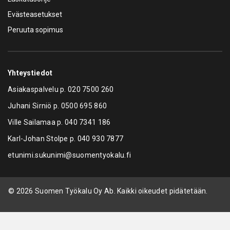
Evästeasetukset
Peruuta sopimus
Yhteystiedot
Asiakaspalvelu p.
020 7500 260
Juhani Sirniö p.
0500 695 860
Ville Sailamaa p.
040 7341 186
Karl-Johan Stolpe p.
040 930 7877
etunimi.sukunimi@suomentyokalu.fi
© 2026 Suomen Työkalu Oy Ab. Kaikki oikeudet pidätetään.