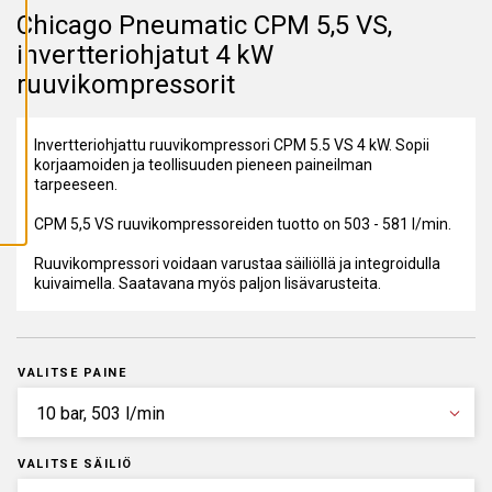
A
Chicago Pneumatic CPM 5,5 VS,
I
K
invertteriohjatut 4 kW
K
I
ruuvikompressorit
E
V
Ä
S
Invertteriohjattu ruuvikompressori CPM 5.5 VS 4 kW. Sopii
T
E
korjaamoiden ja teollisuuden pieneen paineilman
E
tarpeeseen.
T
CPM 5,5 VS ruuvikompressoreiden tuotto on 503 - 581 l/min.
Ruuvikompressori voidaan varustaa säiliöllä ja integroidulla
kuivaimella. Saatavana myös paljon lisävarusteita.
VALITSE PAINE
VALITSE SÄILIÖ