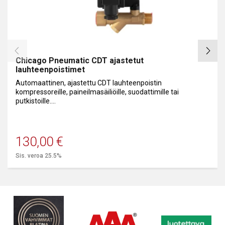
Chicago Pneumatic CDT ajastetut
lauhteenpoistimet
Automaattinen, ajastettu CDT lauhteenpoistin
kompressoreille, paineilmasäiliöille, suodattimille tai
putkistoille.
Poistaa veden automaattisesti.
130,00
€
Sis. veroa 25.5%