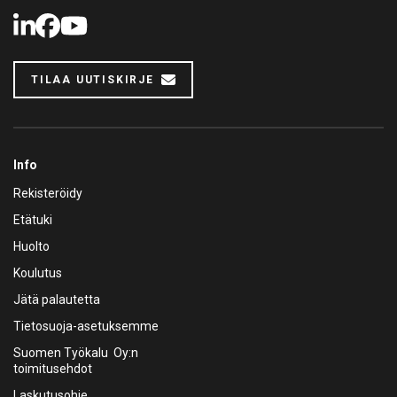
LinkedIn
Facebook
Youtube
TILAA UUTISKIRJE
Info
Rekisteröidy
Etätuki
Huolto
Koulutus
Jätä palautetta
Tietosuoja-asetuksemme
Suomen Työkalu Oy:n
toimitusehdot
Laskutusohje