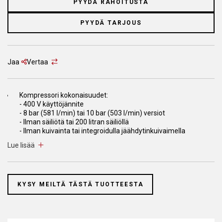
PYYDÄ RAHOITUSTA
PYYDÄ TARJOUS
Jaa
Vertaa
Kompressori kokonaisuudet:
- 400 V käyttöjännite
- 8 bar (581 l/min) tai 10 bar (503 l/min) versiot
- Ilman säiliötä tai 200 litran säiliöllä
- Ilman kuivainta tai integroidulla jäähdytinkuivaimella
Lue lisää
Erittäin hiljainen, melutaso 58 dB(A)
Säiliö toimii jälkijäähdyttimenä. Suositellaan ajastettua
lauhteenpoistinta.
KYSY MEILTÄ TÄSTÄ TUOTTEESTA
ES 4000 ohjaus
- Etäkäynnistys ja sammutus
- Automaattinen käynnistys sähkökatkon jälkeen