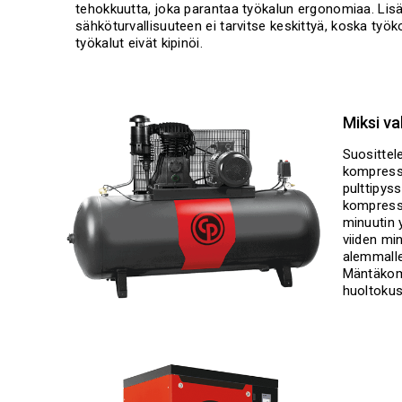
tehokkuutta, joka parantaa työkalun ergonomiaa. Lisä
sähköturvallisuuteen ei tarvitse keskittyä, koska työk
työkalut eivät kipinöi.
Miksi v
Suositt
kompresso
pulttipys
kompresso
minuutin y
viiden mi
alemmalle
Mäntäkomp
huoltokus