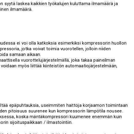
 syytä laskea kaikkien työkalujen kuluttama ilmamäärä ja
linen ilmamäärä.
dessa ei voi olla katkoksia esimerkiksi kompressorin huollon
essoria, jotka voivat toimia vuorotellen, jolloin niiden
moida samaan aikaan.
ttisella vuorottelujärjestelmällä, joka takaa paineilman
voidaan myös liittää kiinteistön automaatiojärjestelmään,
ltää epäpuhtauksia, useimmiten haittoja korjaamon toimintaan
 veden pitoisuus suurenee kun kompressorin lämpötila nousee.
tuksessa, koska mäntäkompressori kuumenee enemmän kuin
in sijoituspaikkaan / ilmastointiin.