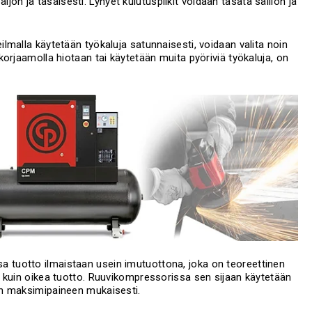
aljon ja tasaisesti. Lyhyet kulutuspiikit voidaan tasata säiliön ja
lmalla käytetään työkaluja satunnaisesti, voidaan valita noin
orjaamolla hiotaan tai käytetään muita pyöriviä työkaluja, on
tuotto ilmaistaan usein imutuottona, joka on teoreettinen
 kuin oikea tuotto. Ruuvikompressorissa sen sijaan käytetään
in maksimipaineen mukaisesti.