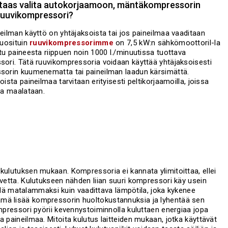
n taas valita autokorjaamoon, mäntäkompressorin
 ruuvikompressori?
eilman käyttö on yhtäjaksoista tai jos paineilmaa vaaditaan
Suosituin
ruuvikompressorimme
on 7,5 kW:n sähkömoottoril-la
tu paineesta riippuen noin 1000 l./minuutissa tuottava
ori. Tätä ruuvikompressoria voidaan käyttää yhtäjaksoisesti
sorin kuumenematta tai paineilman laadun kärsimättä.
oista paineilmaa tarvitaan erityisesti peltikorjaamoilla, joissa
ja maalataan.
kulutuksen mukaan. Kompressoria ei kannata ylimitoittaa, ellei
rvetta. Kulutukseen nähden liian suuri kompressori käy usein
 jäädä matalammaksi kuin vaadittava lämpötila, joka kykenee
ämä lisää kompressorin huoltokustannuksia ja lyhentää sen
ompressori pyörii kevennystoiminnolla kuluttaen energiaa jopa
a paineilmaa. Mitoita kulutus laitteiden mukaan, jotka käyttävät