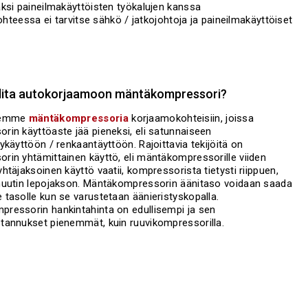
ksi paineilmakäyttöisten työkalujen kanssa
ohteessa ei tarvitse sähkö / jatkojohtoja ja paineilmakäyttöiset
alita autokorjaamoon mäntäkompressori?
elemme
mäntäkompressoria
korjaamokohteisiin, joissa
rin käyttöaste jää pieneksi, eli satunnaiseen
sykäyttöön / renkaantäyttöön. Rajoittavia tekijöitä on
rin yhtämittainen käyttö, eli mäntäkompressorille viiden
htäjaksoinen käyttö vaatii, kompressorista tietysti riippuen,
nuutin lepojakson. Mäntäkompressorin äänitaso voidaan saada
 tasolle kun se varustetaan äänieristyskopalla.
ressorin hankintahinta on edullisempi ja sen
tannukset pienemmät, kuin ruuvikompressorilla.