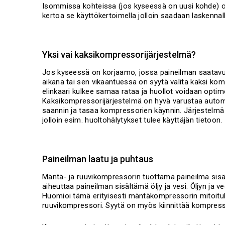
Isommissa kohteissa (jos kyseessä on uusi kohde) on
kertoa se käyttökertoimella jolloin saadaan laskennal
Yksi vai kaksikompressorijärjestelmä?
Jos kyseessä on korjaamo, jossa paineilman saatavuu
aikana tai sen vikaantuessa on syytä valita kaksi kompr
elinkaari kulkee samaa rataa ja huollot voidaan opti
Kaksikompressorijärjestelmä on hyvä varustaa automaa
saannin ja tasaa kompressorien käynnin. Järjestelmä 
jolloin esim. huoltohälytykset tulee käyttäjän tietoon.
Paineilman laatu ja puhtaus
Mäntä- ja ruuvikompressorin tuottama paineilma sisä
aiheuttaa paineilman sisältämä öljy ja vesi. Öljyn ja
Huomioi tämä erityisesti mäntäkompressorin mitoi
ruuvikompressori. Syytä on myös kiinnittää kompressor