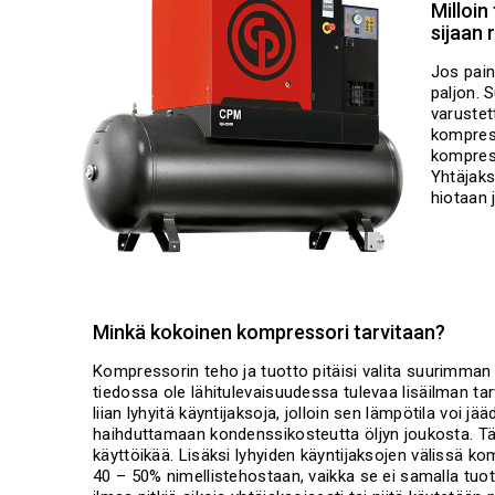
Milloi
sijaan
Jos pain
paljon. 
varustet
kompress
kompres
Yhtäjaks
hiotaan 
Minkä kokoinen kompressori tarvitaan?
Kompressorin teho ja tuotto pitäisi valita suurimman 
tiedossa ole lähitulevaisuudessa tulevaa lisäilman ta
liian lyhyitä käyntijaksoja, jolloin sen lämpötila voi
haihduttamaan kondenssikosteutta öljyn joukosta. T
käyttöikää. Lisäksi lyhyiden käyntijaksojen välissä k
40 – 50% nimellistehostaan, vaikka se ei samalla tuot