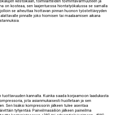
kalujen kestoikään, toimilaitteiden toimintavarmuuteen ja
ilma on kosteaa, sen laajentuessa hiontatyökalussa se samalla
, jolloin se aiheuttaa hiottavan pinnan huonon työstettävyyden
alattavalle pinnalle joko hiomisen tai maalaamisen aikana
ustannuksia.
mon tuottavuuden kannalta. Kuinka saada korjaamoon laadukasta
kompressoria, jota asianmukaisesti huolletaan ja sen
en. Sen lisäksi kompressorin jälkeen tulee asentaa
ivittäin tyhjentää. Paineilmasäiliön jälkeen paineilma