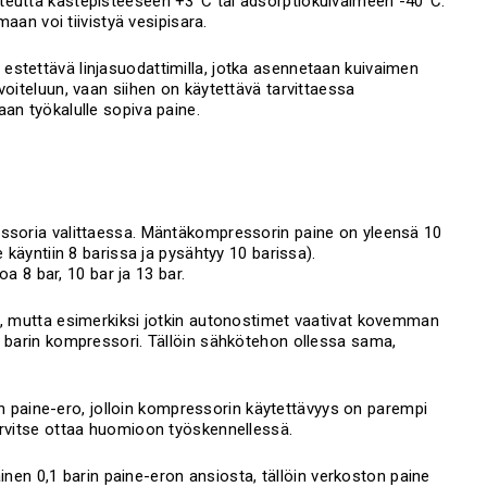
teutta kastepisteeseen +3°C tai adsorptiokuivaimeen -40°C.
maan voi tiivistyä vesipisara.
estettävä linjasuodattimilla, jotka asennetaan kuivaimen
voiteluun, vaan siihen on käytettävä tarvittaessa
an työkalulle sopiva paine.
essoria valittaessa. Mäntäkompressorin paine on yleensä 10
 käyntiin 8 barissa ja pysähtyy 10 barissa).
8 bar, 10 bar ja 13 bar.
i, mutta esimerkiksi jotkin autonostimet vaativat kovemman
3 barin kompressori. Tällöin sähkötehon ollessa sama,
.
paine-ero, jolloin kompressorin käytettävyys on parempi
arvitse ottaa huomioon työskennellessä.
n 0,1 barin paine-eron ansiosta, tällöin verkoston paine