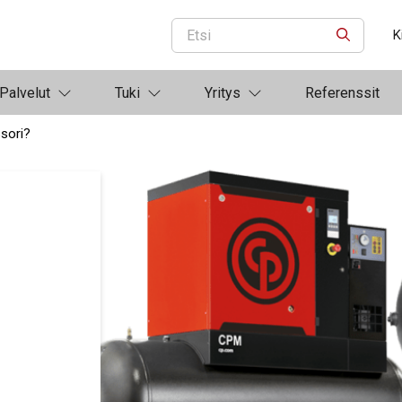
K
ETSI
Palvelut
Tuki
Yritys
Referenssit
sori?