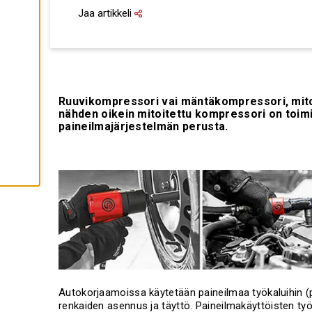
K
Jaa artikkeli
A
I
K
K
I
E
V
Ä
S
Ruuvikompressori vai mäntäkompressori, mito
T
E
nähden oikein mitoitettu kompressori on toimi
E
paineilmajärjestelmän perusta.
T
Autokorjaamoissa käytetään paineilmaa työkaluihin (p
renkaiden asennus ja täyttö. Paineilmakäyttöisten työ