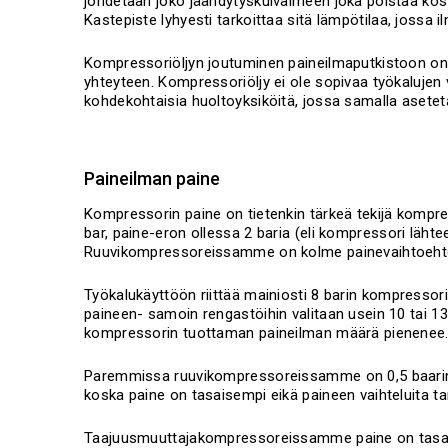
johdetaan joko jäähdytyskuivaimeen joka poistaa kos
Kastepiste lyhyesti tarkoittaa sitä lämpötilaa, jossa il
Kompressoriöljyn joutuminen paineilmaputkistoon on 
yhteyteen. Kompressoriöljy ei ole sopivaa työkalujen 
kohdekohtaisia huoltoyksiköitä, jossa samalla aseteta
Paineilman paine
Kompressorin paine on tietenkin tärkeä tekijä kompr
bar, paine-eron ollessa 2 baria (eli kompressori lähtee
Ruuvikompressoreissamme on kolme painevaihtoehtoa 
Työkalukäyttöön riittää mainiosti 8 barin kompressor
paineen- samoin rengastöihin valitaan usein 10 tai 1
kompressorin tuottaman paineilman määrä pienenee
Paremmissa ruuvikompressoreissamme on 0,5 baarin 
koska paine on tasaisempi eikä paineen vaihteluita t
Taajuusmuuttajakompressoreissamme paine on tasaine