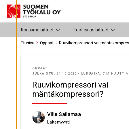
Siirry sisältöön
A
S
E
T
U
K
S
Korjaamolaitteet
Teollisuuslaitteet
I
A
Etusivu
Oppaat
Ruuvikompressori vai mäntäkompres
K
I
E
L
L
Ä
OPPAAT
K
JULKAISTU:
31.10.2022 •
LUKUAIKA:
7 MINUUTTIA
A
I
Ruuvikompressori vai
K
K
I
mäntäkompressori?
H
Y
V
Ville Sailamaa
Ä
K
Laitemyynti
S
Y