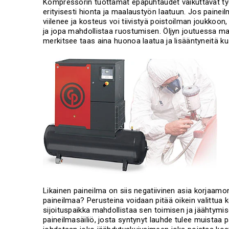
Kompressorin tuottamat epäpuhtaudet vaikuttavat työ
erityisesti hionta ja maalaustyön laatuun. Jos paine
viilenee ja kosteus voi tiivistyä poistoilman joukkoon
ja jopa mahdollistaa ruostumisen. Öljyn joutuessa ma
merkitsee taas aina huonoa laatua ja lisääntyneitä k
Likainen paineilma on siis negatiivinen asia korjaa
paineilmaa? Perusteina voidaan pitää oikein valittua 
sijoituspaikka mahdollistaa sen toimisen ja jäähtymis
paineilmasäiliö, josta syntynyt lauhde tulee muistaa pä