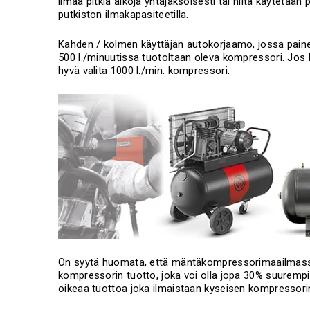
ilmaa pitkiä aikoja yhtäjaksoisesti tai niitä käytetään p
putkiston ilmakapasiteetilla.
Kahden / kolmen käyttäjän autokorjaamo, jossa painei
500 l./minuutissa tuotoltaan oleva kompressori. Jos k
hyvä valita 1000 l./min. kompressori.
On syytä huomata, että mäntäkompressorimaailmassa 
kompressorin tuotto, joka voi olla jopa 30% suurempi
oikeaa tuottoa joka ilmaistaan kyseisen kompressor