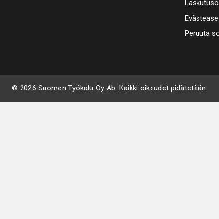
Info
Rekisteröi
Etätuki
Seuraa meitä
Huolto
LinkedIn
Facebook
Youtube
Koulutus
Jätä palau
TILAA UUTISKIRJE
Tietosuoj
Suomen Ty
Laskutuso
Evästease
Peruuta s