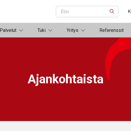
K
ETSI
Palvelut
Tuki
Yritys
Referenssit
Ajankohtaista