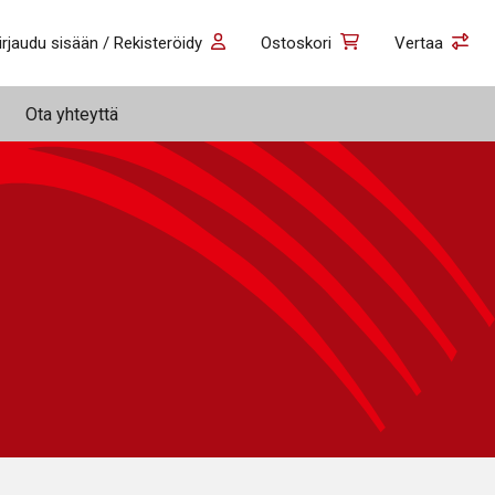
irjaudu sisään / Rekisteröidy
Ostoskori
Vertaa
Ota yhteyttä