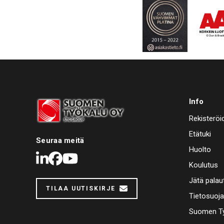
AJANKOHTAISTA
Carbon Clean huoltopisteet Su
Tero Laakso
Suunnittelu
AJANKOHTAISTA
Autocom tuoteväärennökset
Tero Laakso
Suunnittelu