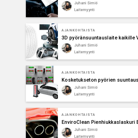
Juhani Sirniö
Laitemyynti
AJANKOHTAISTA
3D pyöränsuuntauslaite kaikille
Juhani Sirniö
Laitemyynti
AJANKOHTAISTA
Kosketukseton pyörien suuntaus
Juhani Sirniö
Laitemyynti
AJANKOHTAISTA
EnviroClean Pienhiukkaslaskuri
Juhani Sirniö
Laitemyynti