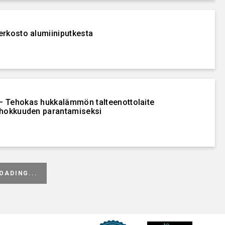
erkosto alumiiniputkesta
– Tehokas hukkalämmön talteenottolaite
ehokkuuden parantamiseksi
muututtava mukana