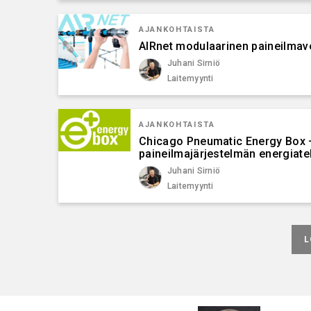
AJANKOHTAISTA
AIRnet modulaarinen paineilmav
Juhani Sirniö
Laitemyynti
AJANKOHTAISTA
Chicago Pneumatic Energy Box 
paineilmajärjestelmän energiat
Juhani Sirniö
Laitemyynti
AJANKOHTAISTA
Autot muuttuvat, opetuksen on 
Juhani Sirniö
Laitemyynti