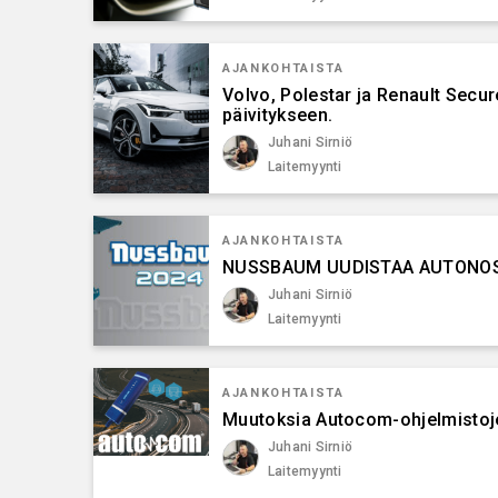
AJANKOHTAISTA
Volvo, Polestar ja Renault Sec
päivitykseen.
Juhani Sirniö
Laitemyynti
AJANKOHTAISTA
NUSSBAUM UUDISTAA AUTONOS
Juhani Sirniö
Laitemyynti
AJANKOHTAISTA
Muutoksia Autocom-ohjelmistoje
Juhani Sirniö
Laitemyynti