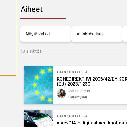
K
A
Aiheet
I
K
K
I
E
V
Näytä kaikki
Ajankohtaista
Ä
S
T
E
E
13 sisältöä
T
AJANKOHTAISTA
KONEDIREKTIIVI 2006/42/EY 
(EU) 2023/1230
Juhani Sirniö
Laitemyynti
AJANKOHTAISTA
macsDIA – digitaalinen huoltoass