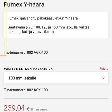
A
Fumex Y-haara
I
K
K
I
Fumex, galvanoitu pakokaasuletkun Y-haara.
E
V
Ä
Saatavana ø 75, 100, 125 ja 150 mm letkuille, valitse
S
letkunhalkaisija vetovalikosta.
T
E
E
T
Tuotenumero:
802 AGK-100
Poista
VALITSE LETKUN HALKAISIJA
Tuotenumero: 802 AGK-100
239,04
€
Ilman veroa