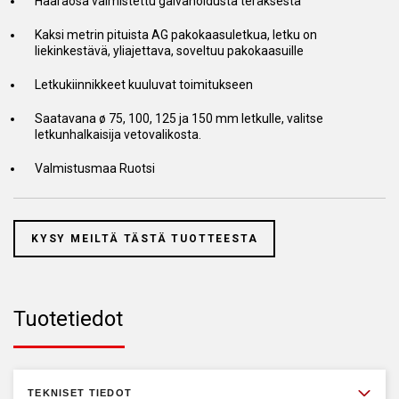
Haaraosa valmistettu galvanoidusta teräksestä
Kaksi metrin pituista AG pakokaasuletkua, letku on
liekinkestävä, yliajettava, soveltuu pakokaasuille
Letkukiinnikkeet kuuluvat toimitukseen
Saatavana ø 75, 100, 125 ja 150 mm letkulle, valitse
letkunhalkaisija vetovalikosta.
Valmistusmaa Ruotsi
KYSY MEILTÄ TÄSTÄ TUOTTEESTA
Tuotetiedot
TEKNISET TIEDOT