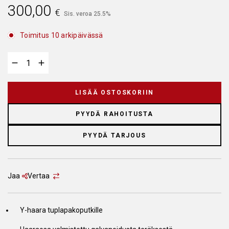
300,00
€
Sis. veroa 25.5%
Toimitus 10 arkipäivässä
LISÄÄ OSTOSKORIIN
PYYDÄ RAHOITUSTA
PYYDÄ TARJOUS
Jaa
Vertaa
Y-haara tuplapakoputkille