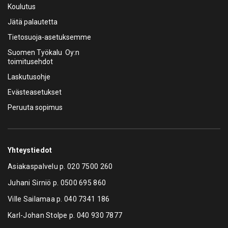
Koulutus
Jätä palautetta
Tietosuoja-asetuksemme
Suomen Työkalu Oy:n
toimitusehdot
Laskutusohje
Evästeasetukset
Peruuta sopimus
Yhteystiedot
Asiakaspalvelu p.
020 7500 260
Juhani Sirniö p.
0500 695 860
Ville Sailamaa p.
040 7341 186
Karl-Johan Stolpe p.
040 930 7877