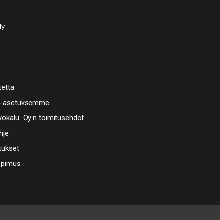
sivuttaiss
Toimitus e
ulkoilmaa
dy
Valmistus
Esikäsitt
rajapintan
tetta
Ole yhtey
a-asetuksemme
ökalu Oy:n toimitusehdot
hje
tukset
opimus