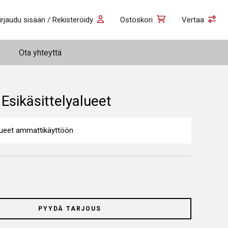
irjaudu sisään / Rekisteröidy
Ostoskori
Vertaa
Ota yhteyttä
Esikäsittelyalueet
alueet ammattikäyttöön
PYYDÄ TARJOUS