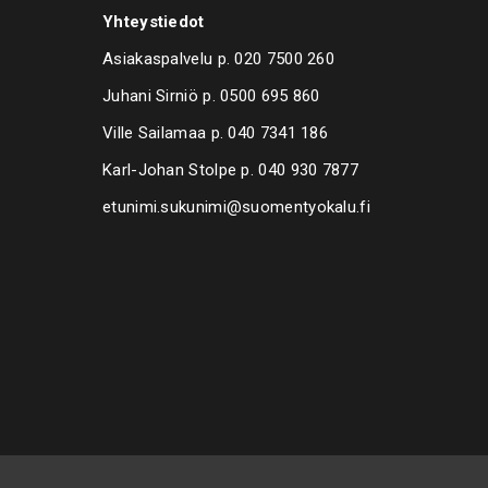
iirtoon, nostin, kammion ilmastointi (jäähdytys)
Yhteystiedot
i sisällä öljypolttimen savuhormia, imu- ja poistokanavia
n.
Asiakaspalvelu p.
020 7500 260
maa Italia
Juhani Sirniö p.
0500 695 860
Ville Sailamaa p.
040 7341 186
elyalueet myydään myös asennettuna, asennuksen
a asennettava laitteisto.
Karl-Johan Stolpe p.
040 930 7877
dessä myyntiimme, Ville Sailamaa 040-7341186
etunimi.sukunimi@suomentyokalu.fi