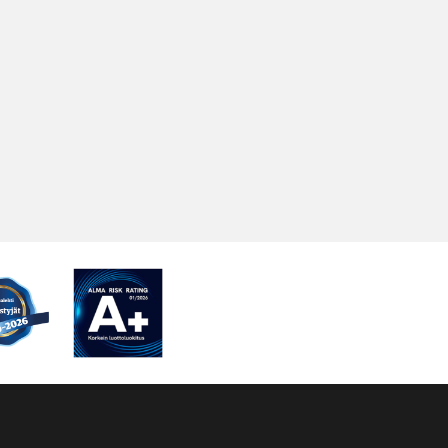
en ohjaus / käynnistys inverttereillä taikka
nistyksellä
iohjauksella mahdollisuus käyttää myös Economy
jolloin säästetään energiaa, koska moottorit eivät pyöri
äysillä kierroksilla
elina joko lcd näyttö kalvopainikkeilla taikka
äyttö
lyalueet voidaan asentaa joko lattian päälle taikka
en
t joko täysmetalli perustus taikka perustus palkkien
yys 330 tai 530 mm
vuudet saatavana 450, 700 ja 1000 kg kantavuuksille
teina mm. lämmön talteenotto, sisäinen pneumaattinen
nta-asennus), kosteusmittaus, lisäpaineanturit,
tus seinään, kulma valot, etäohjaus, sivunosto-ovi, raiteet