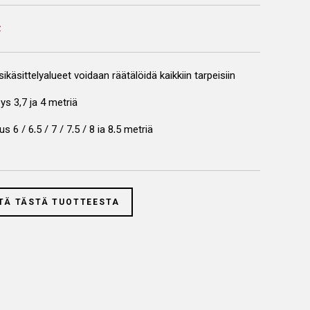
ikäsittelyalueet voidaan räätälöidä kaikkiin tarpeisiin
ys 3,7 ja 4 metriä
s 6 / 6,5 / 7 / 7,5 / 8 ja 8,5 metriä
eudet (ulkokorkeus) 2,55 (3,25), 2,7 (3,4) ja 3 (3,7)
itin voidaan asentaa kammion sivulle, taakese taikka
TÄ TÄSTÄ TUOTTEESTA
ittimenä voidaan käyttää öljypoltinta, kaasupoltinta,
hdinta tai sähköä
aihtoehdot 2 x 5,5 kW, 2 x 7,5 kW, 2 x 11 kw ja 2 x 15 kw