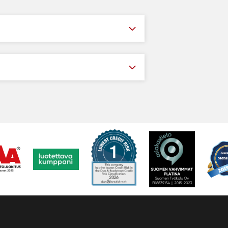
Moottoreid
pehmokäyn
Invertter
toimintoa 
koko ajan t
Käyttöpane
kosketusn
Esikäsitte
upotukse
Perustukse
päälle
Upotussyv
Ritilä vah
Lisävarus
ramppi (pi
lisävalais