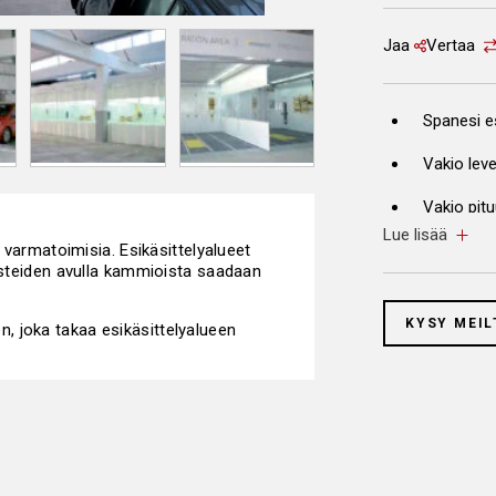
Jaa
Vertaa
Spanesi es
Vakio leve
Vakio pituu
Lue lisää
Vakio sisäkork
a varmatoimisia. Esikäsittelyalueet
metriä
rusteiden avulla kammioista saadaan
Lämmönkeh
KYSY MEIL
, joka takaa esikäsittelyalueen
katolle
Lämmönkeh
lämmönvai
Moottori v
moottorit