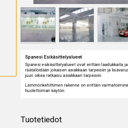
K
A
I
K
K
I
E
V
Ä
S
T
E
E
T
Spanesi Esikäsittelyalueet
Spanesi esikäsittelyalueet ovat erittäin laadukkaita j
räätälöidään jokaisen asiakkaan tarpeisiin ja lisäva
juuri oikea ratkaisu asiakkaan tarpeisiin.
Lämmönkehittimen rakenne on erittäin varmatoiminen
huolettoman käytön.
Tuotetiedot