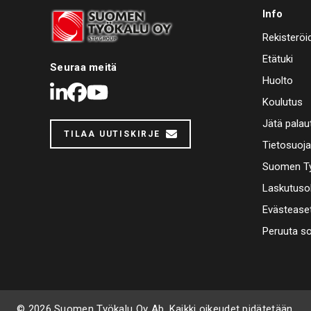
Info
Rekisteröi
Etätuki
Seuraa meitä
Huolto
LinkedIn
Facebook
Youtube
Koulutus
Jätä palau
TILAA UUTISKIRJE
Tietosuoj
Suomen Ty
Laskutuso
Evästease
Peruuta s
© 2026 Suomen Työkalu Oy Ab. Kaikki oikeudet pidätetään.