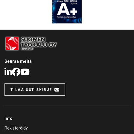
pistehitsauskoneet nopeisiin ja tuottaviin kosmeettisten
vaurioiden korjauksiin ilman massiivisia purkutöitä.
Induktiokuumentimet:
Turvallinen ja liekitön tapa irrottaa
ruostuneet pultit sekä lämmittää metallia oikaisutyötä
varten ilman tulipaloriskiä tai ympäröivien muoviosien
sulamista.
Suunnitellaanko teille uusi maalaamo tai päivitys
nykyiseen?
Maalauskammioiden ja
esikäsittelytilojen hankinta on kokonaisvaltainen
Seuraa meitä
projekti, jossa ilmanvaihto, tilojen mitat ja
energiatehokkuus on laskettava tarkasti. Ota
LinkedIn
Facebook
Youtube
yhteyttä asiantuntijoihimme, niin autamme
kartoittamaan, mitoittamaan ja toteuttamaan juuri
teidän korjaamollenne parhaiten sopivan
TILAA UUTISKIRJE
kokonaisuuden!
myynti@suomentyokalu.fi
Info
Rekisteröidy