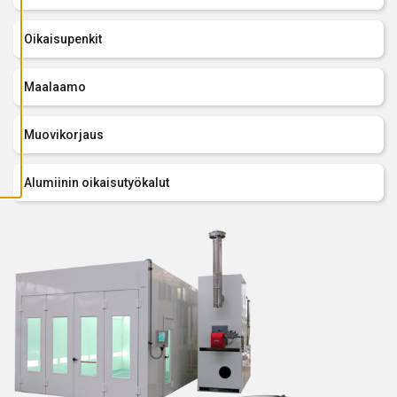
A
I
K
Oikaisupenkit
K
I
E
V
Maalaamo
Ä
S
T
E
Muovikorjaus
E
T
Alumiinin oikaisutyökalut