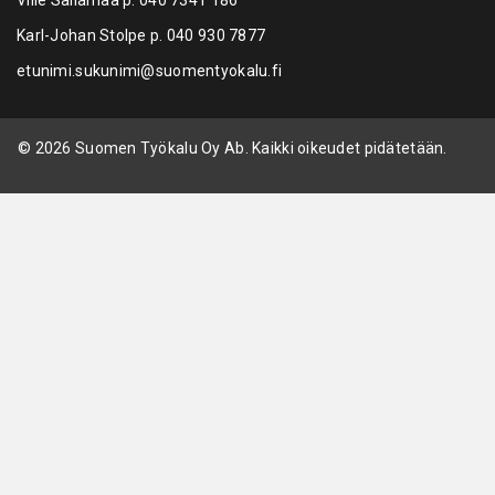
Ville Sailamaa p.
040 7341 186
Karl-Johan Stolpe p.
040 930 7877
etunimi.sukunimi@suomentyokalu.fi
© 2026 Suomen Työkalu Oy Ab. Kaikki oikeudet pidätetään.