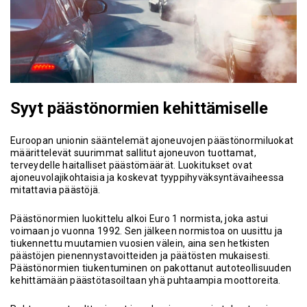
Syyt päästönormien kehittämiselle
Euroopan unionin sääntelemät ajoneuvojen päästönormiluokat
määrittelevät suurimmat sallitut ajoneuvon tuottamat,
terveydelle haitalliset päästömäärät. Luokitukset ovat
ajoneuvolajikohtaisia ja koskevat tyyppihyväksyntävaiheessa
mitattavia päästöjä.
Päästönormien luokittelu alkoi Euro 1 normista, joka astui
voimaan jo vuonna 1992. Sen jälkeen normistoa on uusittu ja
tiukennettu muutamien vuosien välein, aina sen hetkisten
päästöjen pienennystavoitteiden ja päätösten mukaisesti.
Päästönormien tiukentuminen on pakottanut autoteollisuuden
kehittämään päästötasoiltaan yhä puhtaampia moottoreita.