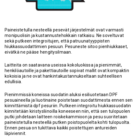
Paineistetulla nesteellä pesevät järjestelmät ovat varmasti
monipuolisin ja kustannustehokkain ratkaisu. Ne soveltuvat
sekä putkeen integroitujen, että patruunatyyppisten
hiukkassuodattimien pesuun. Pesuneste sitoo pienhiukkaset,
eivätkä ne pääse hengitysilmaan.
Laitteita on saatavana useissa kokoluokissa ja pienimmät,
henkilöautoille ja pakettiautoille sopivat mallit ovat kompaktin
kokoisia ja ne ovat hankintakustannukseltaan suhteellisen
edullisia.
Pienimmissä koneissa suodatin aluksi esiliuotetaan DPF
pesuaineella ja liuotinaine poistetaan suodattimesta ennen sen
kiinnittämistä dpf pesuriin. Putkeen integroitu hiukkassuodatin
kiinnitetään kiristysliinoilla koneeseen niin, että sen tulopuolen
putki johdetaan laitteen roiskekammioon ja pesu suoritetaan
paineistetulla nesteellä putken poistopuolelta kohti tulopuolta.
Ennen pesua on tukittava kaikki poistettujen antureiden
läpiviennit.