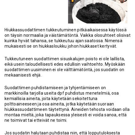
Hiukkassuodattimen tukkeutuminen pitkäaikaisessa käytössä
on täysin normaalia ja väistämätöntä. Vaikka olosuhteet olisivat
kuinka hyvät tahansa, se tukkeutuu ajan saatossa. Nimensä
mukaisesti se on hiukkasloukku johon hiukkaset kertyvät.
Tukkeutuneen suodattimen sisuskalujen poisto ei ole laillista,
eikä usein taloudellisesti edes edullisin vaihtoehto. Myöskään
suodattimen uusiminen ei ole välttämätöntä, jos suodatin on
mekaanisesti ehjä.
Suodattimen puhdistamiseen ja tyhjentämiseen on
markkinoilla tarjolla useita dpf puhdistus menetelmiä, osa
kemiallisia aineita, joita käytetään sekoitettuna
polttoaineeseen ja osa aineita, jotka käytetään suoraan
hiukkassuodattimeen täytettynä. Aineiden tehosta voidaan olla
montaa mieltä, joka tapauksessa yleisesti ei voida sanoa, että
ne toimivat tai etteivät ne toimi.
Jos suodatin halutaan puhdistaa niin, että lopputuloksesta