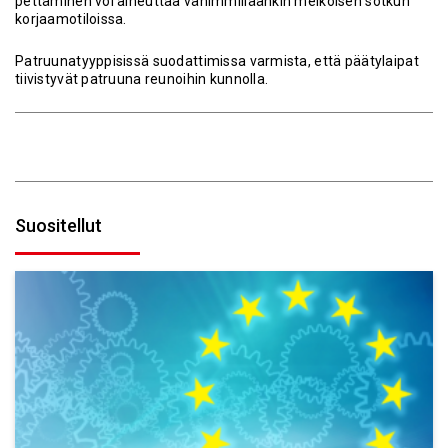
pettäminen voi aiheuttaa vähimmilläänkin melkoisen sotkun
korjaamotiloissa.
Patruunatyyppisissä suodattimissa varmista, että päätylaipat
tiivistyvät patruuna reunoihin kunnolla.
Suositellut