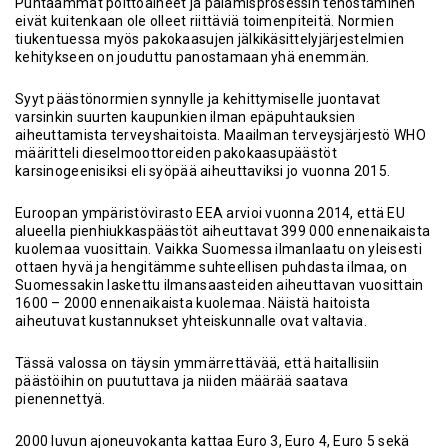
Puhtaammat polttoaineet ja palamisprosessin tehostaminen
eivät kuitenkaan ole olleet riittäviä toimenpiteitä. Normien
tiukentuessa myös pakokaasujen jälkikäsittelyjärjestelmien
kehitykseen on jouduttu panostamaan yhä enemmän.
Syyt päästönormien synnylle ja kehittymiselle juontavat
varsinkin suurten kaupunkien ilman epäpuhtauksien
aiheuttamista terveyshaitoista. Maailman terveysjärjestö WHO
määritteli dieselmoottoreiden pakokaasupäästöt
karsinogeenisiksi eli syöpää aiheuttaviksi jo vuonna 2015.
Euroopan ympäristövirasto EEA arvioi vuonna 2014, että EU
alueella pienhiukkaspäästöt aiheuttavat 399 000 ennenaikaista
kuolemaa vuosittain. Vaikka Suomessa ilmanlaatu on yleisesti
ottaen hyvä ja hengitämme suhteellisen puhdasta ilmaa, on
Suomessakin laskettu ilmansaasteiden aiheuttavan vuosittain
1600 – 2000 ennenaikaista kuolemaa. Näistä haitoista
aiheutuvat kustannukset yhteiskunnalle ovat valtavia.
Tässä valossa on täysin ymmärrettävää, että haitallisiin
päästöihin on puututtava ja niiden määrää saatava
pienennettyä.
2000 luvun ajoneuvokanta kattaa Euro 3, Euro 4, Euro 5 sekä