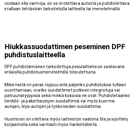
voidaan olla varmoja, on se irrotettava autosta ja puhdistettava
irrallaan tehtävään tarkoitetulla laitteella tai menetelmällä.
Hiukkassuodattimen peseminen DPF
puhdistuslaitteella
DPF puhdistamiseen tarkoitettuja pesulaitteita on saatavana
erilaisilla puhdistusmenetelmillä toteutettuina.
Mikä niistä on paras riippuu siitä paljonko puhdistuksia tullaan
suorittamaan, ovatko suodattimet putkeen integroituja vai
patruunatyyppisiä sekä minkä kokoisia ne ovat. Puhdistetaanko
henkilö- ja pakettiautojen suodattimia vai myös kuorma-
autojen, linja-autojen ja työkoneiden suodattimia.
Huomioon on otettava myös laitteiston vaatima tila ja sijoittelu
korjaamolla sekä varmasti myös hankintahinta.