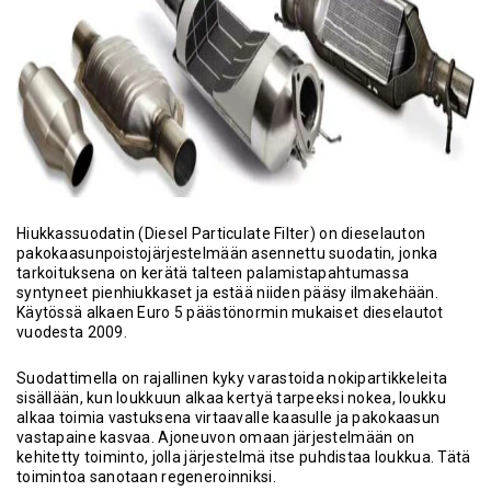
Hiukkassuodatin (Diesel Particulate Filter) on dieselauton
pakokaasunpoistojärjestelmään asennettu suodatin, jonka
tarkoituksena on kerätä talteen palamistapahtumassa
syntyneet pienhiukkaset ja estää niiden pääsy ilmakehään.
Käytössä alkaen Euro 5 päästönormin mukaiset dieselautot
vuodesta 2009.
Suodattimella on rajallinen kyky varastoida nokipartikkeleita
sisällään, kun loukkuun alkaa kertyä tarpeeksi nokea, loukku
alkaa toimia vastuksena virtaavalle kaasulle ja pakokaasun
vastapaine kasvaa. Ajoneuvon omaan järjestelmään on
kehitetty toiminto, jolla järjestelmä itse puhdistaa loukkua. Tätä
toimintoa sanotaan regeneroinniksi.