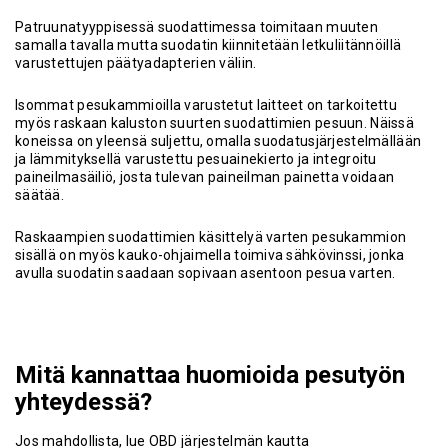
Patruunatyyppisessä suodattimessa toimitaan muuten
samalla tavalla mutta suodatin kiinnitetään letkuliitännöillä
varustettujen päätyadapterien väliin.
Isommat pesukammioilla varustetut laitteet on tarkoitettu
myös raskaan kaluston suurten suodattimien pesuun. Näissä
koneissa on yleensä suljettu, omalla suodatusjärjestelmällään
ja lämmityksellä varustettu pesuainekierto ja integroitu
paineilmasäiliö, josta tulevan paineilman painetta voidaan
säätää.
Raskaampien suodattimien käsittelyä varten pesukammion
sisällä on myös kauko-ohjaimella toimiva sähkövinssi, jonka
avulla suodatin saadaan sopivaan asentoon pesua varten.
Mitä kannattaa huomioida pesutyön
yhteydessä?
Jos mahdollista, lue OBD järjestelmän kautta