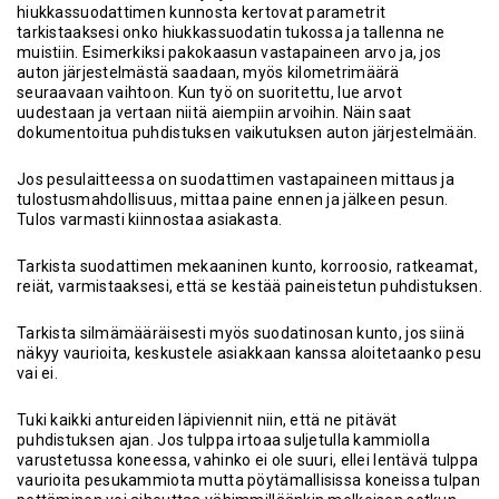
hiukkassuodattimen kunnosta kertovat parametrit
tarkistaaksesi onko hiukkassuodatin tukossa ja tallenna ne
muistiin. Esimerkiksi pakokaasun vastapaineen arvo ja, jos
auton järjestelmästä saadaan, myös kilometrimäärä
seuraavaan vaihtoon. Kun työ on suoritettu, lue arvot
uudestaan ja vertaan niitä aiempiin arvoihin. Näin saat
dokumentoitua puhdistuksen vaikutuksen auton järjestelmään.
Jos pesulaitteessa on suodattimen vastapaineen mittaus ja
tulostusmahdollisuus, mittaa paine ennen ja jälkeen pesun.
Tulos varmasti kiinnostaa asiakasta.
Tarkista suodattimen mekaaninen kunto, korroosio, ratkeamat,
reiät, varmistaaksesi, että se kestää paineistetun puhdistuksen.
Tarkista silmämääräisesti myös suodatinosan kunto, jos siinä
näkyy vaurioita, keskustele asiakkaan kanssa aloitetaanko pesu
vai ei.
Tuki kaikki antureiden läpiviennit niin, että ne pitävät
puhdistuksen ajan. Jos tulppa irtoaa suljetulla kammiolla
varustetussa koneessa, vahinko ei ole suuri, ellei lentävä tulppa
vaurioita pesukammiota mutta pöytämallisissa koneissa tulpan