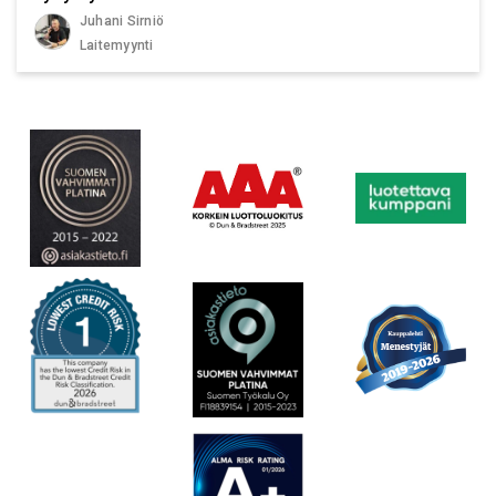
Juhani Sirniö
Laitemyynti