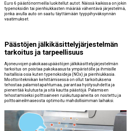
Euro 6 päästönormeilla luokitellut autot. Näissä kaikissa on jokin
typenoksidin tai pienhiukkasten määrää vähentävä järjestelmä,
jonka avulla auto on saatu täyttämään tyyppihyväksynnän
vaatimukset.
Päästöjen jälkikäsittelyjärjestelmän
tarkoitus ja tarpeellisuus
Ajoneuvojen pakokaasupäästöjen jälkikäsittelyjärjestelmän
tarkoitus on poistaa pakokaasusta ympäristölle ja ihmisille
haitallisia osia kuten typenoksideja (NOx) ja pienhiukkasia.
Moottoritekniikan kehittämisessä on ollut tarkoituksena
tehostaa palamistapahtumaa, parantaa hyötysuhdetta ja
pienentää kulutusta ja sitä kautta päästöjä. Palamisen
tehostamiseksi polttoaineen ruiskutuspaineita on nostettu ja
polttoaineilmaseosta optimoitu mahdollisimman laihaksi.