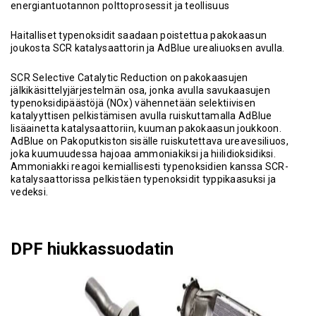
energiantuotannon polttoprosessit ja teollisuus
Haitalliset typenoksidit saadaan poistettua pakokaasun
joukosta SCR katalysaattorin ja AdBlue urealiuoksen avulla.
SCR Selective Catalytic Reduction on pakokaasujen
jälkikäsittelyjärjestelmän osa, jonka avulla savukaasujen
typenoksidipäästöjä (NOx) vähennetään selektiivisen
katalyyttisen pelkistämisen avulla ruiskuttamalla AdBlue
lisäainetta katalysaattoriin, kuuman pakokaasun joukkoon.
AdBlue on Pakoputkiston sisälle ruiskutettava ureavesiliuos,
joka kuumuudessa hajoaa ammoniakiksi ja hiilidioksidiksi.
Ammoniakki reagoi kemiallisesti typenoksidien kanssa SCR-
katalysaattorissa pelkistäen typenoksidit typpikaasuksi ja
vedeksi.
DPF hiukkassuodatin