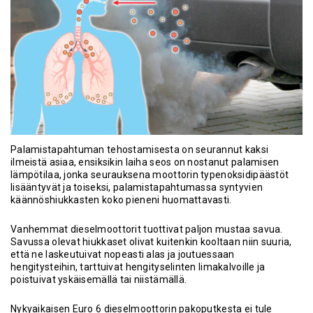
Palamistapahtuman tehostamisesta on seurannut kaksi
ilmeistä asiaa, ensiksikin laiha seos on nostanut palamisen
lämpötilaa, jonka seurauksena moottorin typenoksidipäästöt
lisääntyvät ja toiseksi, palamistapahtumassa syntyvien
käännöshiukkasten koko pieneni huomattavasti.
Vanhemmat dieselmoottorit tuottivat paljon mustaa savua.
Savussa olevat hiukkaset olivat kuitenkin kooltaan niin suuria,
että ne laskeutuivat nopeasti alas ja joutuessaan
hengitysteihin, tarttuivat hengityselinten limakalvoille ja
poistuivat yskäisemällä tai niistämällä.
Nykyaikaisen Euro 6 dieselmoottorin pakoputkesta ei tule