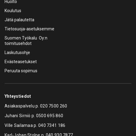
Huolto
Koulutus
Jätä palautetta
Tietosuoja-asetuksemme
Suomen Työkalu Oy:n
toimitusehdot
Laskutusohje
Evästeasetukset
Peruuta sopimus
Yhteystiedot
Asiakaspalvelu p.
020 7500 260
Juhani Sirniö p.
0500 695 860
Ville Sailamaa p.
040 7341 186
Karl-Johan Stolpe p.
040 930 7877