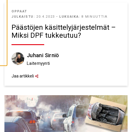
A
I
K
OPPAAT
K
JULKAISTU:
20.4.2023 •
LUKUAIKA:
8 MINUUTTIA
I
E
Päästöjen käsittelyjärjestelmät –
V
Ä
Miksi DPF tukkeutuu?
S
T
E
E
T
Juhani Sirniö
Laitemyynti
Jaa artikkeli