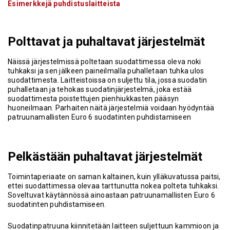
Esimerkkejä puhdistuslaitteista
Polttavat ja puhaltavat järjestelmät
Näissä järjestelmissä poltetaan suodattimessa oleva noki
tuhkaksi ja sen jälkeen paineilmalla puhalletaan tuhka ulos
suodattimesta. Laitteistoissa on suljettu tila, jossa suodatin
puhalletaan ja tehokas suodatinjärjestelmä, joka estää
suodattimesta poistettujen pienhiukkasten pääsyn
huoneilmaan. Parhaiten näitä järjestelmiä voidaan hyödyntää
patruunamallisten Euro 6 suodatinten puhdistamiseen
Pelkästään puhaltavat järjestelmät
Toimintaperiaate on saman kaltainen, kuin ylläkuvatussa paitsi,
ettei suodattimessa olevaa tarttunutta nokea polteta tuhkaksi.
Soveltuvat käytännössä ainoastaan patruunamallisten Euro 6
suodatinten puhdistamiseen.
Suodatinpatruuna kiinnitetään laitteen suljettuun kammioon ja