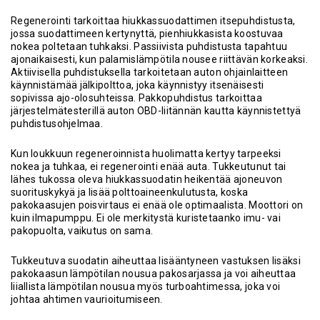
Regenerointi tarkoittaa hiukkassuodattimen itsepuhdistusta,
jossa suodattimeen kertynyttä, pienhiukkasista koostuvaa
nokea poltetaan tuhkaksi. Passiivista puhdistusta tapahtuu
ajonaikaisesti, kun palamislämpötila nousee riittävän korkeaksi.
Aktiivisella puhdistuksella tarkoitetaan auton ohjainlaitteen
käynnistämää jälkipolttoa, joka käynnistyy itsenäisesti
sopivissa ajo-olosuhteissa. Pakkopuhdistus tarkoittaa
järjestelmätesterillä auton OBD-liitännän kautta käynnistettyä
puhdistusohjelmaa.
Kun loukkuun regeneroinnista huolimatta kertyy tarpeeksi
nokea ja tuhkaa, ei regenerointi enää auta. Tukkeutunut tai
lähes tukossa oleva hiukkassuodatin heikentää ajoneuvon
suorituskykyä ja lisää polttoaineenkulutusta, koska
pakokaasujen poisvirtaus ei enää ole optimaalista. Moottori on
kuin ilmapumppu. Ei ole merkitystä kuristetaanko imu- vai
pakopuolta, vaikutus on sama.
Tukkeutuva suodatin aiheuttaa lisääntyneen vastuksen lisäksi
pakokaasun lämpötilan nousua pakosarjassa ja voi aiheuttaa
liiallista lämpötilan nousua myös turboahtimessa, joka voi
johtaa ahtimen vaurioitumiseen.