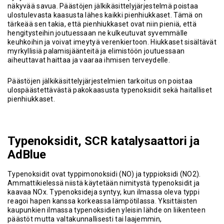
näkyvää savua. Päästöjen jälkikäsittelyjärjestelmä poistaa
ulostulevasta kaasusta lähes kaikki pienhiukkaset. Tämä on
tärkeää sen takia, että pienhiukkaset ovat niin pieniä, että
hengitysteihin joutuessaan ne kulkeutuvat syvemmälle
keuhkoihin ja voivat imeytyä verenkiertoon. Hiukkaset sisältävät
myrkyllisiä palamisjäänteitä ja elimistöön joutuessaan
aiheuttavat haittaa ja vaaraa ihmisen terveydelle.
Päästöjen jälkikäsittelyjärjestelmien tarkoitus on poistaa
ulospäästettävästä pakokaasusta typenoksidit sekä haitalliset
pienhiukkaset.
Typenoksidit, SCR katalysaattori ja
AdBlue
Typenoksidit ovat typpimonoksidi (NO) ja typpioksidi (NO2).
Ammattikielessä niistä käytetään nimitystä typenoksidit ja
kaavaa NOx. Typenoksideja syntyy, kun ilmassa oleva typpi
reagoi hapen kanssa korkeassa lämpötilassa. Yksittäisten
kaupunkien ilmassa typenoksidien yleisin lähde on liikenteen
päästöt mutta valtakunnallisesti tai laajemmin,